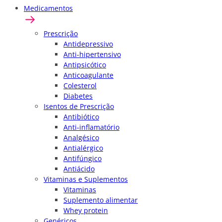
Medicamentos
Prescrição
Antidepressivo
Anti-hipertensivo
Antipsicótico
Anticoagulante
Colesterol
Diabetes
Isentos de Prescrição
Antibiótico
Anti-inflamatório
Analgésico
Antialérgico
Antifúngico
Antiácido
Vitaminas e Suplementos
Vitaminas
Suplemento alimentar
Whey protein
Genéricos