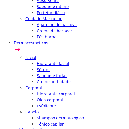
Absorvente
Sabonete íntimo
Protetor diário
Cuidado Masculino
Aparelho de barbear
Creme de barbear
Pós-barba
Dermocosméticos
Facial
Hidratante facial
Sérum
Sabonete facial
Creme anti-idade
Corporal
Hidratante corporal
Óleo corporal
Esfoliante
Cabelo
Shampoo dermatológico
Tônico capilar