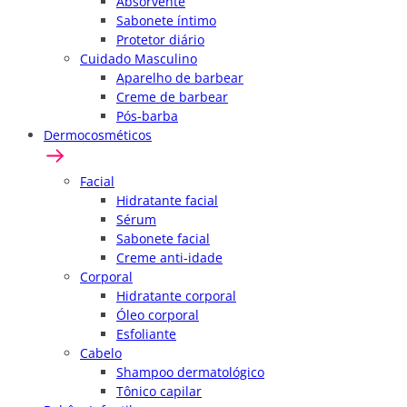
Absorvente
Sabonete íntimo
Protetor diário
Cuidado Masculino
Aparelho de barbear
Creme de barbear
Pós-barba
Dermocosméticos
Facial
Hidratante facial
Sérum
Sabonete facial
Creme anti-idade
Corporal
Hidratante corporal
Óleo corporal
Esfoliante
Cabelo
Shampoo dermatológico
Tônico capilar