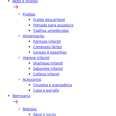
Bebê e Infantil
Fraldas
Fralda descartável
Pomada para assadura
Toalhas umedecidas
Alimentação
Fórmula infantil
Composto lácteo
Cereais e papinhas
Higiene Infantil
Shampoo infantil
Sabonete infantil
Colônia infantil
Acessórios
Chupeta e mamadeira
Copo e garrafa
Mercearia
Bebidas
Água e sucos