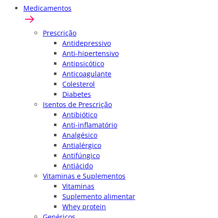
Medicamentos
Prescrição
Antidepressivo
Anti-hipertensivo
Antipsicótico
Anticoagulante
Colesterol
Diabetes
Isentos de Prescrição
Antibiótico
Anti-inflamatório
Analgésico
Antialérgico
Antifúngico
Antiácido
Vitaminas e Suplementos
Vitaminas
Suplemento alimentar
Whey protein
Genéricos