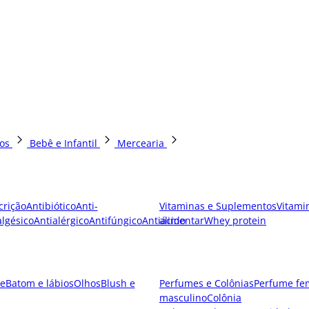
os
Bebê e Infantil
Mercearia
crição
Antibiótico
Anti-
Vitaminas e Suplementos
Vitami
lgésico
Antialérgico
Antifúngico
Antiácido
alimentar
Whey protein
e
Batom e lábios
Olhos
Blush e
Perfumes e Colônias
Perfume fe
masculino
Colônia