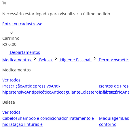
Necessário estar logado para visualizar o último pedido
Entre ou cadastre-se
0
Carrinho
R$ 0,00
Departamentos
Medicamentos
Beleza
Higiene Pessoal
Dermocosmétic
Medicamentos
Ver todos
Prescrição
Antidepressivo
Anti-
Isentos de Pres
hipertensivo
Antipsicótico
Anticoagulante
Colesterol
inflamatório
Diabetes
Ana
Beleza
Ver todos
Cabelos
Shampoo e condicionador
Tratamento e
Maquiagem
Bas
hidratação
Tinturas e
contorno