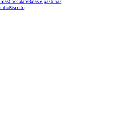
imas
Chocolate
Balas e pastilhas
dinho
Biscoito