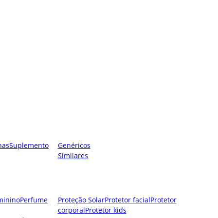
nas
Suplemento
Genéricos
Similares
minino
Perfume
Proteção Solar
Protetor facial
Protetor
corporal
Protetor kids