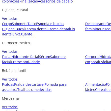
colorações
Finalização
Acessórios de cabelo
Higiene Pessoal
Ver todos
Corpo
Sabonete
Talco
Esponja e bucha
Desodorante
De
Higiene Bucal
Escova dental
Creme dental
Fio
feminino
Desod
dental
Enxaguante
Dermocosméticos
Ver todos
Facial
Hidratante facial
Sérum
Sabonete
Corporal
Hidrat
facial
Creme anti-idade
corporal
Esfolia
Bebê e Infantil
Ver todos
Fraldas
Fralda descartável
Pomada para
Alimentação
Fór
assadura
Toalhas umedecidas
lácteo
Cereais e
Mercearia
Ver todos