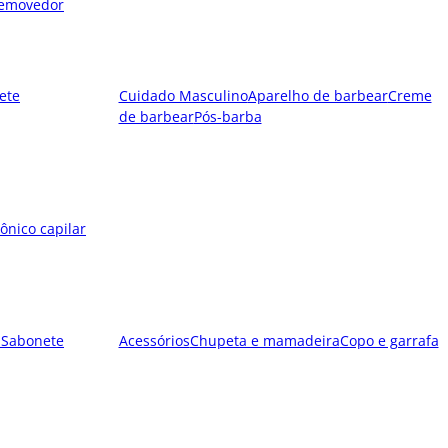
emovedor
ete
Cuidado Masculino
Aparelho de barbear
Creme
de barbear
Pós-barba
ônico capilar
l
Sabonete
Acessórios
Chupeta e mamadeira
Copo e garrafa