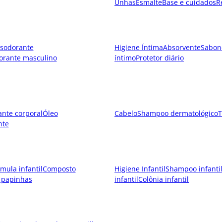
Unhas
Esmalte
Base e cuidados
R
sodorante
Higiene Íntima
Absorvente
Sabon
orante masculino
íntimo
Protetor diário
ante corporal
Óleo
Cabelo
Shampoo dermatológico
T
nte
mula infantil
Composto
Higiene Infantil
Shampoo infanti
 papinhas
infantil
Colônia infantil