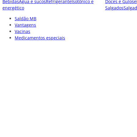
Bebidas
Água e sucos
Refrigerante
Isotônico e
Doces e Gulose
energético
Salgados
Salga
Saldão MB
Vantagens
Vacinas
Medicamentos especiais