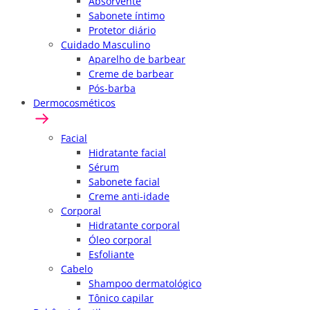
Absorvente
Sabonete íntimo
Protetor diário
Cuidado Masculino
Aparelho de barbear
Creme de barbear
Pós-barba
Dermocosméticos
Facial
Hidratante facial
Sérum
Sabonete facial
Creme anti-idade
Corporal
Hidratante corporal
Óleo corporal
Esfoliante
Cabelo
Shampoo dermatológico
Tônico capilar