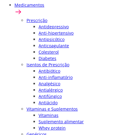
Medicamentos
Prescrição
Antidepressivo
Anti-hipertensivo
Antipsicótico
Anticoagulante
Colesterol
Diabetes
Isentos de Prescrição
Antibiótico
Anti-inflamatório
Analgésico
Antialérgico
Antifúngico
Antiácido
Vitaminas e Suplementos
Vitaminas
Suplemento alimentar
Whey protein
Genéricos