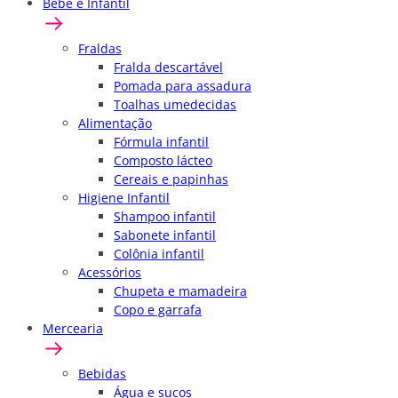
Bebê e Infantil
Fraldas
Fralda descartável
Pomada para assadura
Toalhas umedecidas
Alimentação
Fórmula infantil
Composto lácteo
Cereais e papinhas
Higiene Infantil
Shampoo infantil
Sabonete infantil
Colônia infantil
Acessórios
Chupeta e mamadeira
Copo e garrafa
Mercearia
Bebidas
Água e sucos