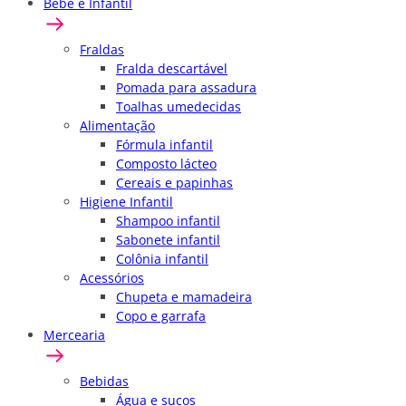
Bebê e Infantil
Fraldas
Fralda descartável
Pomada para assadura
Toalhas umedecidas
Alimentação
Fórmula infantil
Composto lácteo
Cereais e papinhas
Higiene Infantil
Shampoo infantil
Sabonete infantil
Colônia infantil
Acessórios
Chupeta e mamadeira
Copo e garrafa
Mercearia
Bebidas
Água e sucos