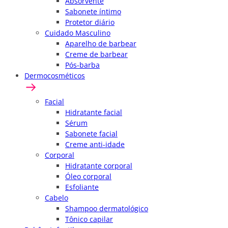
Absorvente
Sabonete íntimo
Protetor diário
Cuidado Masculino
Aparelho de barbear
Creme de barbear
Pós-barba
Dermocosméticos
Facial
Hidratante facial
Sérum
Sabonete facial
Creme anti-idade
Corporal
Hidratante corporal
Óleo corporal
Esfoliante
Cabelo
Shampoo dermatológico
Tônico capilar