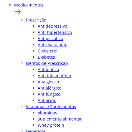
Medicamentos
Prescrição
Antidepressivo
Anti-hipertensivo
Antipsicótico
Anticoagulante
Colesterol
Diabetes
Isentos de Prescrição
Antibiótico
Anti-inflamatório
Analgésico
Antialérgico
Antifúngico
Antiácido
Vitaminas e Suplementos
Vitaminas
Suplemento alimentar
Whey protein
Genéricos