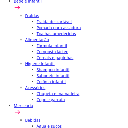
Bebê e Infantil
Fraldas
Fralda descartável
Pomada para assadura
Toalhas umedecidas
Alimentação
Fórmula infantil
Composto lácteo
Cereais e papinhas
Higiene Infantil
Shampoo infantil
Sabonete infantil
Colônia infantil
Acessórios
Chupeta e mamadeira
Copo e garrafa
Mercearia
Bebidas
Água e sucos