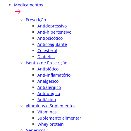
Medicamentos
Prescrição
Antidepressivo
Anti-hipertensivo
Antipsicótico
Anticoagulante
Colesterol
Diabetes
Isentos de Prescrição
Antibiótico
Anti-inflamatório
Analgésico
Antialérgico
Antifúngico
Antiácido
Vitaminas e Suplementos
Vitaminas
Suplemento alimentar
Whey protein
Genéricos