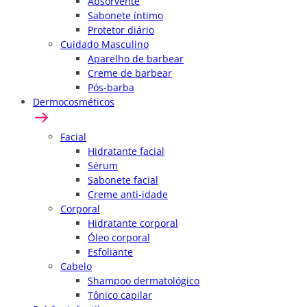
Absorvente
Sabonete íntimo
Protetor diário
Cuidado Masculino
Aparelho de barbear
Creme de barbear
Pós-barba
Dermocosméticos
Facial
Hidratante facial
Sérum
Sabonete facial
Creme anti-idade
Corporal
Hidratante corporal
Óleo corporal
Esfoliante
Cabelo
Shampoo dermatológico
Tônico capilar