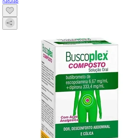
natulab