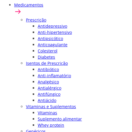
Medicamentos
Prescrição
Antidepressivo
Anti-hipertensivo
Antipsicótico
Anticoagulante
Colesterol
Diabetes
Isentos de Prescrição
Antibiótico
Anti-inflamatório
Analgésico
Antialérgico
Antifúngico
Antiácido
Vitaminas e Suplementos
Vitaminas
Suplemento alimentar
Whey protein
Genéricos