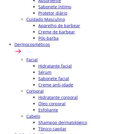
Absorvente
Sabonete íntimo
Protetor diário
Cuidado Masculino
Aparelho de barbear
Creme de barbear
Pós-barba
Dermocosméticos
Facial
Hidratante facial
Sérum
Sabonete facial
Creme anti-idade
Corporal
Hidratante corporal
Óleo corporal
Esfoliante
Cabelo
Shampoo dermatológico
Tônico capilar