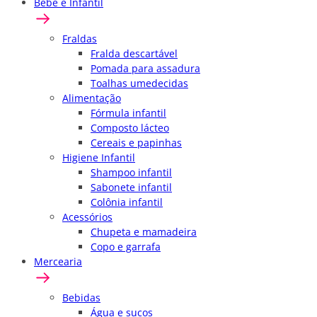
Bebê e Infantil
Fraldas
Fralda descartável
Pomada para assadura
Toalhas umedecidas
Alimentação
Fórmula infantil
Composto lácteo
Cereais e papinhas
Higiene Infantil
Shampoo infantil
Sabonete infantil
Colônia infantil
Acessórios
Chupeta e mamadeira
Copo e garrafa
Mercearia
Bebidas
Água e sucos