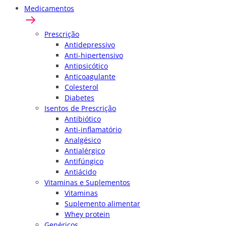
Medicamentos
Prescrição
Antidepressivo
Anti-hipertensivo
Antipsicótico
Anticoagulante
Colesterol
Diabetes
Isentos de Prescrição
Antibiótico
Anti-inflamatório
Analgésico
Antialérgico
Antifúngico
Antiácido
Vitaminas e Suplementos
Vitaminas
Suplemento alimentar
Whey protein
Genéricos