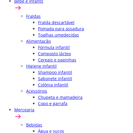
Bebê e Infantil
Fraldas
Fralda descartável
Pomada para assadura
Toalhas umedecidas
Alimentação
Fórmula infantil
Composto lácteo
Cereais e papinhas
Higiene Infantil
Shampoo infantil
Sabonete infantil
Colônia infantil
Acessórios
Chupeta e mamadeira
Copo e garrafa
Mercearia
Bebidas
Água e sucos