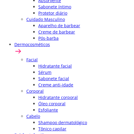
Absorvente
Sabonete íntimo
Protetor diário
Cuidado Masculino
Aparelho de barbear
Creme de barbear
Pós-barba
Dermocosméticos
Facial
Hidratante facial
Sérum
Sabonete facial
Creme anti-idade
Corporal
Hidratante corporal
Óleo corporal
Esfoliante
Cabelo
Shampoo dermatológico
Tônico capilar