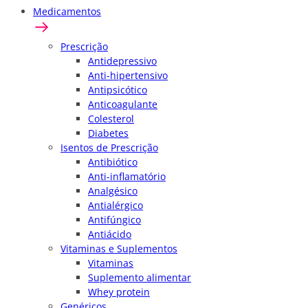
Medicamentos
Prescrição
Antidepressivo
Anti-hipertensivo
Antipsicótico
Anticoagulante
Colesterol
Diabetes
Isentos de Prescrição
Antibiótico
Anti-inflamatório
Analgésico
Antialérgico
Antifúngico
Antiácido
Vitaminas e Suplementos
Vitaminas
Suplemento alimentar
Whey protein
Genéricos