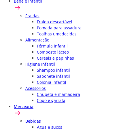
Bebê e Infantil
Fraldas
Fralda descartável
Pomada para assadura
Toalhas umedecidas
Alimentação
Fórmula infantil
Composto lácteo
Cereais e papinhas
Higiene Infantil
Shampoo infantil
Sabonete infantil
Colônia infantil
Acessórios
Chupeta e mamadeira
Copo e garrafa
Mercearia
Bebidas
Água e sucos