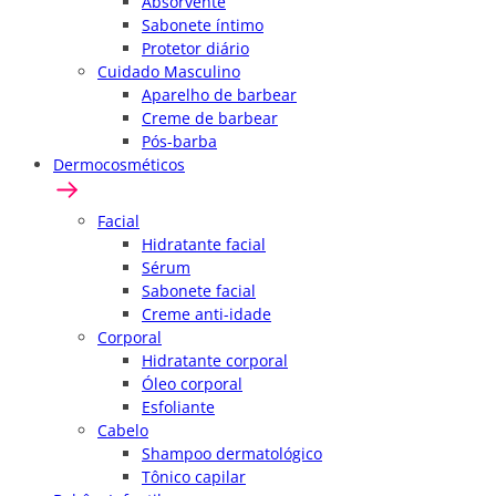
Absorvente
Sabonete íntimo
Protetor diário
Cuidado Masculino
Aparelho de barbear
Creme de barbear
Pós-barba
Dermocosméticos
Facial
Hidratante facial
Sérum
Sabonete facial
Creme anti-idade
Corporal
Hidratante corporal
Óleo corporal
Esfoliante
Cabelo
Shampoo dermatológico
Tônico capilar