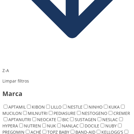
Z-A
Limpar filtros
Marca
APTAMIL
KIBON
LILLO
NESTLE
NINHO
KUKA
MUCILON
MILNUTRI
PEDIASURE
NESTOGENO
CREMER
APTANUTRI
NEOCATE
BIC
SUSTAGEN
NESLAC
HYPERA
NUTREN
NUK
NANLAC
DOCILE
NUBY
PREGOMIN
ACHÉ
TOPZ BABY
BAND-AID
KELLOGG'S