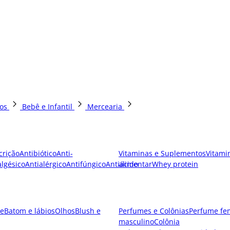
os
Bebê e Infantil
Mercearia
crição
Antibiótico
Anti-
Vitaminas e Suplementos
Vitami
lgésico
Antialérgico
Antifúngico
Antiácido
alimentar
Whey protein
e
Batom e lábios
Olhos
Blush e
Perfumes e Colônias
Perfume fe
masculino
Colônia