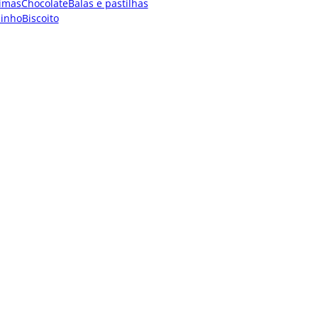
imas
Chocolate
Balas e pastilhas
dinho
Biscoito