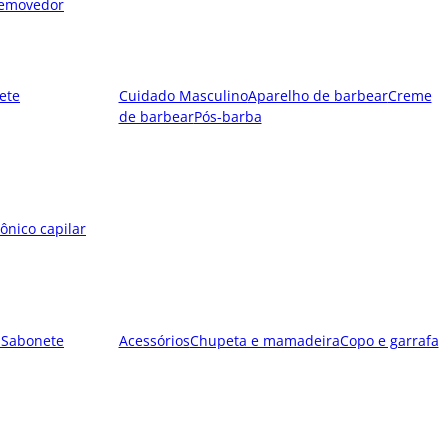
emovedor
ete
Cuidado Masculino
Aparelho de barbear
Creme
de barbear
Pós-barba
ônico capilar
l
Sabonete
Acessórios
Chupeta e mamadeira
Copo e garrafa