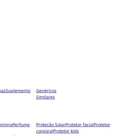
nas
Suplemento
Genéricos
Similares
minino
Perfume
Proteção Solar
Protetor facial
Protetor
corporal
Protetor kids