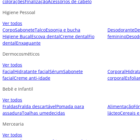
colorações
Finalização
Acessórios de cabelo
Higiene Pessoal
Ver todos
Corpo
Sabonete
Talco
Esponja e bucha
Desodorante
De
Higiene Bucal
Escova dental
Creme dental
Fio
feminino
Desod
dental
Enxaguante
Dermocosméticos
Ver todos
Facial
Hidratante facial
Sérum
Sabonete
Corporal
Hidrat
facial
Creme anti-idade
corporal
Esfolia
Bebê e Infantil
Ver todos
Fraldas
Fralda descartável
Pomada para
Alimentação
Fór
assadura
Toalhas umedecidas
lácteo
Cereais e
Mercearia
Ver todos