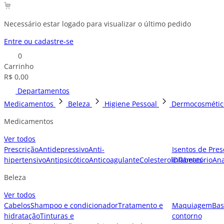
Necessário estar logado para visualizar o último pedido
Entre ou cadastre-se
0
Carrinho
R$ 0,00
Departamentos
Medicamentos
Beleza
Higiene Pessoal
Dermocosmétic
Medicamentos
Ver todos
Prescrição
Antidepressivo
Anti-
Isentos de Pres
hipertensivo
Antipsicótico
Anticoagulante
Colesterol
inflamatório
Diabetes
Ana
Beleza
Ver todos
Cabelos
Shampoo e condicionador
Tratamento e
Maquiagem
Bas
hidratação
Tinturas e
contorno