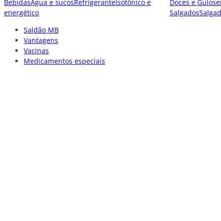
Bebidas
Água e sucos
Refrigerante
Isotônico e
Doces e Gulose
energético
Salgados
Salga
Saldão MB
Vantagens
Vacinas
Medicamentos especiais