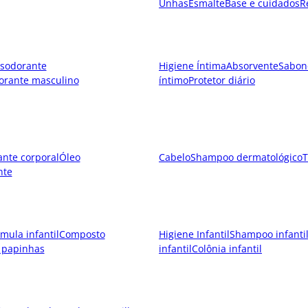
Unhas
Esmalte
Base e cuidados
R
sodorante
Higiene Íntima
Absorvente
Sabon
orante masculino
íntimo
Protetor diário
ante corporal
Óleo
Cabelo
Shampoo dermatológico
T
nte
mula infantil
Composto
Higiene Infantil
Shampoo infanti
 papinhas
infantil
Colônia infantil