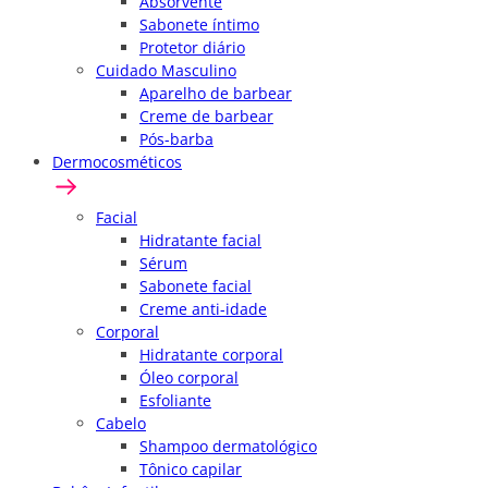
Absorvente
Sabonete íntimo
Protetor diário
Cuidado Masculino
Aparelho de barbear
Creme de barbear
Pós-barba
Dermocosméticos
Facial
Hidratante facial
Sérum
Sabonete facial
Creme anti-idade
Corporal
Hidratante corporal
Óleo corporal
Esfoliante
Cabelo
Shampoo dermatológico
Tônico capilar