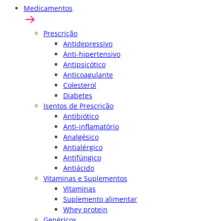
Medicamentos
Prescrição
Antidepressivo
Anti-hipertensivo
Antipsicótico
Anticoagulante
Colesterol
Diabetes
Isentos de Prescrição
Antibiótico
Anti-inflamatório
Analgésico
Antialérgico
Antifúngico
Antiácido
Vitaminas e Suplementos
Vitaminas
Suplemento alimentar
Whey protein
Genéricos