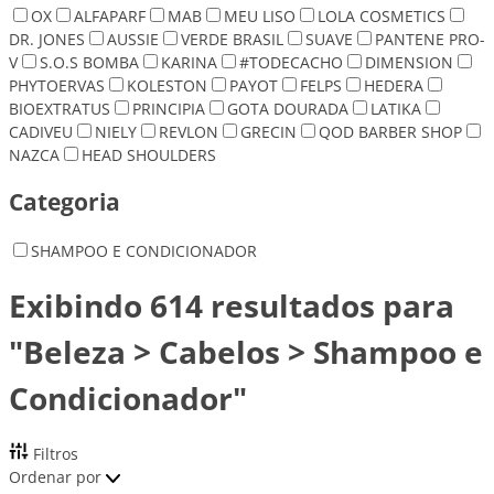
OX
ALFAPARF
MAB
MEU LISO
LOLA COSMETICS
DR. JONES
AUSSIE
VERDE BRASIL
SUAVE
PANTENE PRO-
V
S.O.S BOMBA
KARINA
#TODECACHO
DIMENSION
PHYTOERVAS
KOLESTON
PAYOT
FELPS
HEDERA
BIOEXTRATUS
PRINCIPIA
GOTA DOURADA
LATIKA
CADIVEU
NIELY
REVLON
GRECIN
QOD BARBER SHOP
NAZCA
HEAD SHOULDERS
Categoria
SHAMPOO E CONDICIONADOR
Exibindo 614 resultados para
"Beleza > Cabelos > Shampoo e
Condicionador"
Filtros
Ordenar por