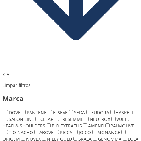
Z-A
Limpar filtros
Marca
DOVE
PANTENE
ELSEVE
SEDA
EUDORA
HASKELL
SALON LINE
CLEAR
TRESEMMÉ
NEUTROX
VULT
HEAD & SHOULDERS
BIO EXTRATUS
AMEND
PALMOLIVE
TÍO NACHO
ABOVE
RICCA
JOICO
MONANGE
ORIGEM
NOVEX
NIELY GOLD
SKALA
GENOMMA
LOLA