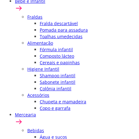
Bebê e Infantil
Fraldas
Fralda descartável
Pomada para assadura
Toalhas umedecidas
Alimentação
Fórmula infantil
Composto lácteo
Cereais e papinhas
Higiene Infantil
Shampoo infantil
Sabonete infantil
Colônia infantil
Acessórios
Chupeta e mamadeira
Copo e garrafa
Mercearia
Bebidas
Água e sucos