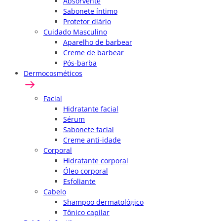
Absorvente
Sabonete íntimo
Protetor diário
Cuidado Masculino
Aparelho de barbear
Creme de barbear
Pós-barba
Dermocosméticos
Facial
Hidratante facial
Sérum
Sabonete facial
Creme anti-idade
Corporal
Hidratante corporal
Óleo corporal
Esfoliante
Cabelo
Shampoo dermatológico
Tônico capilar