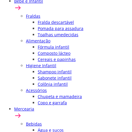
Bebê e Infantil
Fraldas
Fralda descartável
Pomada para assadura
Toalhas umedecidas
Alimentação
Fórmula infantil
Composto lácteo
Cereais e papinhas
Higiene Infantil
Shampoo infantil
Sabonete infantil
Colônia infantil
Acessórios
Chupeta e mamadeira
Copo e garrafa
Mercearia
Bebidas
Água e sucos