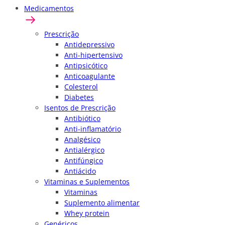
Medicamentos
Prescrição
Antidepressivo
Anti-hipertensivo
Antipsicótico
Anticoagulante
Colesterol
Diabetes
Isentos de Prescrição
Antibiótico
Anti-inflamatório
Analgésico
Antialérgico
Antifúngico
Antiácido
Vitaminas e Suplementos
Vitaminas
Suplemento alimentar
Whey protein
Genéricos