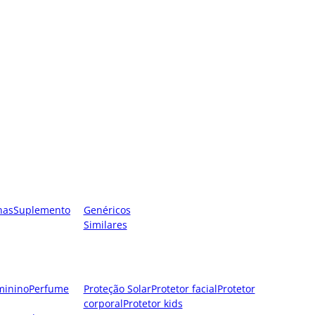
nas
Suplemento
Genéricos
Similares
minino
Perfume
Proteção Solar
Protetor facial
Protetor
corporal
Protetor kids