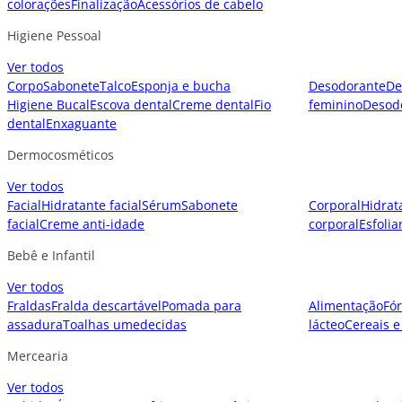
colorações
Finalização
Acessórios de cabelo
Higiene Pessoal
Ver todos
Corpo
Sabonete
Talco
Esponja e bucha
Desodorante
De
Higiene Bucal
Escova dental
Creme dental
Fio
feminino
Desod
dental
Enxaguante
Dermocosméticos
Ver todos
Facial
Hidratante facial
Sérum
Sabonete
Corporal
Hidrat
facial
Creme anti-idade
corporal
Esfolia
Bebê e Infantil
Ver todos
Fraldas
Fralda descartável
Pomada para
Alimentação
Fór
assadura
Toalhas umedecidas
lácteo
Cereais e
Mercearia
Ver todos