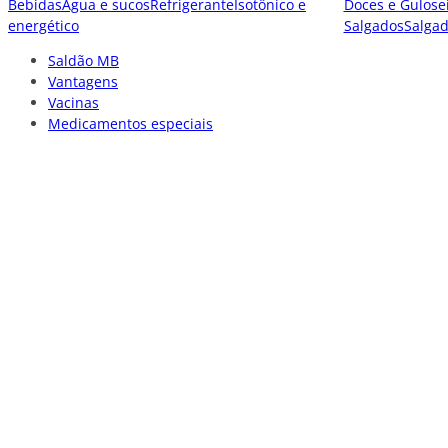
Bebidas
Água e sucos
Refrigerante
Isotônico e
Doces e Gulose
energético
Salgados
Salga
Saldão MB
Vantagens
Vacinas
Medicamentos especiais