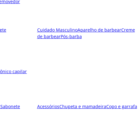
emovedor
ete
Cuidado Masculino
Aparelho de barbear
Creme
de barbear
Pós-barba
ônico capilar
l
Sabonete
Acessórios
Chupeta e mamadeira
Copo e garrafa