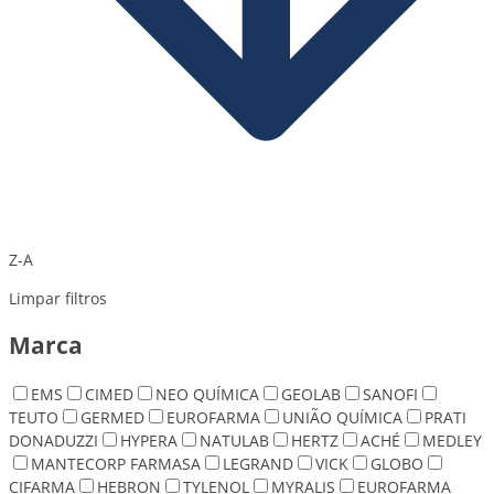
Z-A
Limpar filtros
Marca
EMS
CIMED
NEO QUÍMICA
GEOLAB
SANOFI
TEUTO
GERMED
EUROFARMA
UNIÃO QUÍMICA
PRATI
DONADUZZI
HYPERA
NATULAB
HERTZ
ACHÉ
MEDLEY
MANTECORP FARMASA
LEGRAND
VICK
GLOBO
CIFARMA
HEBRON
TYLENOL
MYRALIS
EUROFARMA