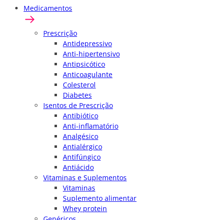
Medicamentos
Prescrição
Antidepressivo
Anti-hipertensivo
Antipsicótico
Anticoagulante
Colesterol
Diabetes
Isentos de Prescrição
Antibiótico
Anti-inflamatório
Analgésico
Antialérgico
Antifúngico
Antiácido
Vitaminas e Suplementos
Vitaminas
Suplemento alimentar
Whey protein
Genéricos