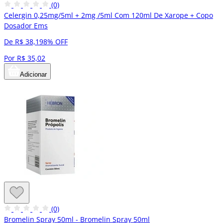
(0)
Celergin 0,25mg/5ml + 2mg /5ml Com 120ml De Xarope + Copo
Dosador Ems
De R$ 38,19
8% OFF
Por R$ 35,02
Adicionar
(0)
Bromelin Spray 50ml - Bromelin Spray 50ml