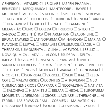
GENERICO
VITAMEDIC
BIOLAB
ASPEN PHARMA
BENEGRIP
MEDQUIMICA
MANTECORP
BAYER
MULTILAB
ALTHAIA
A DEFINIR
APIS FLORA
STREPSILS
KLEY HERTZ
HIPOGLOS
SONRIDOR
GENOM
AIRELA
HERBARIUM
ABBOTT
BENALET
TAMARINE
MELAGRIÃO
ENO
TAKEDA
HIRUDOID
G-TECH
SANDOZ
BIOSINTÉTICA
PHARMATON
SALON LINE
BRUNA TAVARES
LATINOFARMA
MINANCORA
MARJAN
FLAVONID
LUFTAL
MEGALABS
FLUIMUCIL
ADIUM
THERASKIN
MOMENTA
OLINA
ACEVITON
BELLIZ
NOVA QUIMICA
ADVIL
ALCON
SUPERA
DELTA
IMECAP
DIVCOM
CRISTALIA
PHARLAB
PINATI
SANDOZ GENERICOS
EXIMIA
OMRON
LIBBS
PROCTYL
FLETOP
ENGOV
ADDERA
GRANADO
GENOMMA
NICORETTE
SONRISAL
VARICELL
SEKI
IFAL
KELO-
COTE
MALVATRIKIDS
ECOFITUS
ATROVERAN
NEO
QUIMICA GENERICOS
APRACUR
NEOSALDINA
NATIVITA
SALONPAS
HISAMITSU
BELFAR
HEXAL
EUROFARMA -
MOMENTA
DERMON
GROSS
ACNASE
THERACNE
VI
FERRIN
AS ERVAS CURAM
COSMED
MALVATRICIN
GERIADERM
LAKESIA
VODOL
GLENMARK
ZYDUS