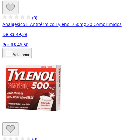
(0)
Analgésico E Antitérmico Tylenol 750mg 20 Comprimidos
De R$ 49,38
Por R$ 46,50
Adicionar
(0)