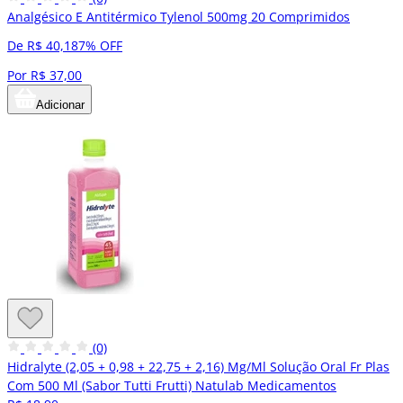
Analgésico E Antitérmico Tylenol 500mg 20 Comprimidos
De R$ 40,18
7% OFF
Por R$ 37,00
Adicionar
(0)
Hidralyte (2,05 + 0,98 + 22,75 + 2,16) Mg/Ml Solução Oral Fr Plas
Com 500 Ml (Sabor Tutti Frutti) Natulab Medicamentos