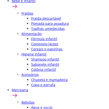
Bebê e Infantil
Fraldas
Fralda descartável
Pomada para assadura
Toalhas umedecidas
Alimentação
Fórmula infantil
Composto lácteo
Cereais e papinhas
Higiene Infantil
Shampoo infantil
Sabonete infantil
Colônia infantil
Acessórios
Chupeta e mamadeira
Copo e garrafa
Mercearia
Bebidas
Água e sucos