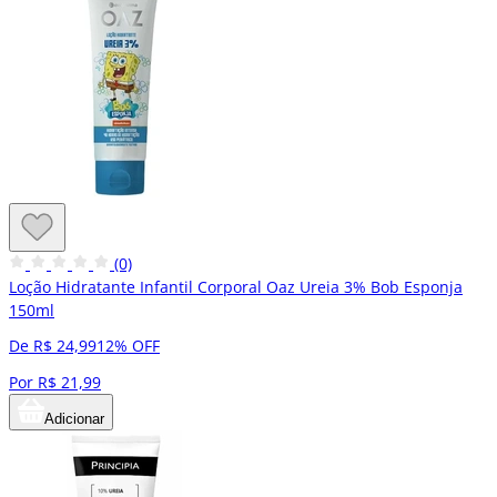
(0)
Loção Hidratante Infantil Corporal Oaz Ureia 3% Bob Esponja
150ml
De R$ 24,99
12% OFF
Por R$ 21,99
Adicionar