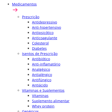
Medicamentos
Prescrição
Antidepressivo
Anti-hipertensivo
Antipsicótico
Anticoagulante
Colesterol
Diabetes
Isentos de Prescrição
Antibiótico
Anti-inflamatório
Analgésico
Antialérgico
Antifúngico
Antiácido
Vitaminas e Suplementos
Vitaminas
Suplemento alimentar
Whey protein
Genéricos