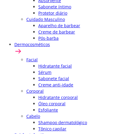
Absorvente
Sabonete íntimo
Protetor diário
Cuidado Masculino
Aparelho de barbear
Creme de barbear
Pós-barba
Dermocosméticos
Facial
Hidratante facial
Sérum
Sabonete facial
Creme anti-idade
Corporal
Hidratante corporal
Óleo corporal
Esfoliante
Cabelo
Shampoo dermatológico
Tônico capilar