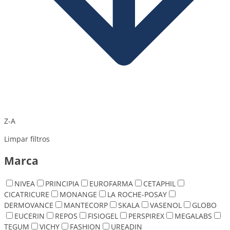
Z-A
Limpar filtros
Marca
NIVEA
PRINCIPIA
EUROFARMA
CETAPHIL
CICATRICURE
MONANGE
LA ROCHE-POSAY
DERMOVANCE
MANTECORP
SKALA
VASENOL
GLOBO
EUCERIN
REPOS
FISIOGEL
PERSPIREX
MEGALABS
TEGUM
VICHY
FASHION
UREADIN