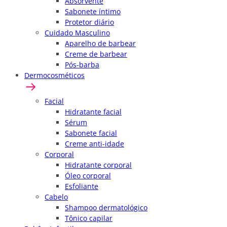
Absorvente
Sabonete íntimo
Protetor diário
Cuidado Masculino
Aparelho de barbear
Creme de barbear
Pós-barba
Dermocosméticos
Facial
Hidratante facial
Sérum
Sabonete facial
Creme anti-idade
Corporal
Hidratante corporal
Óleo corporal
Esfoliante
Cabelo
Shampoo dermatológico
Tônico capilar