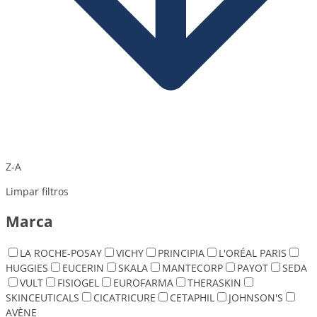
Z-A
Limpar filtros
Marca
LA ROCHE-POSAY
VICHY
PRINCIPIA
L'ORÉAL PARIS
HUGGIES
EUCERIN
SKALA
MANTECORP
PAYOT
SEDA
VULT
FISIOGEL
EUROFARMA
THERASKIN
SKINCEUTICALS
CICATRICURE
CETAPHIL
JOHNSON'S
AVÈNE