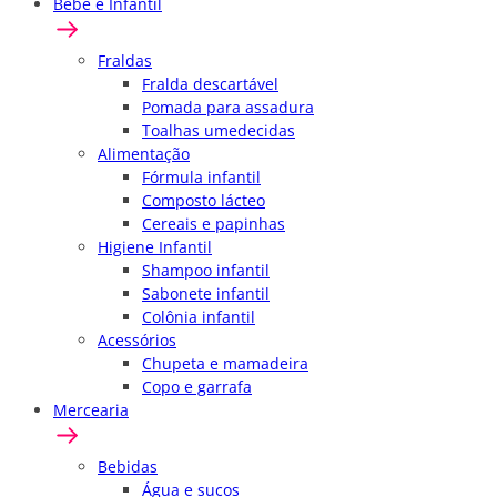
Bebê e Infantil
Fraldas
Fralda descartável
Pomada para assadura
Toalhas umedecidas
Alimentação
Fórmula infantil
Composto lácteo
Cereais e papinhas
Higiene Infantil
Shampoo infantil
Sabonete infantil
Colônia infantil
Acessórios
Chupeta e mamadeira
Copo e garrafa
Mercearia
Bebidas
Água e sucos