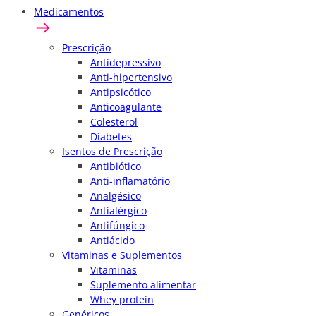
Medicamentos
Prescrição
Antidepressivo
Anti-hipertensivo
Antipsicótico
Anticoagulante
Colesterol
Diabetes
Isentos de Prescrição
Antibiótico
Anti-inflamatório
Analgésico
Antialérgico
Antifúngico
Antiácido
Vitaminas e Suplementos
Vitaminas
Suplemento alimentar
Whey protein
Genéricos