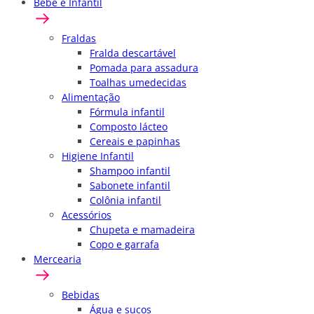
Bebê e Infantil
Fraldas
Fralda descartável
Pomada para assadura
Toalhas umedecidas
Alimentação
Fórmula infantil
Composto lácteo
Cereais e papinhas
Higiene Infantil
Shampoo infantil
Sabonete infantil
Colônia infantil
Acessórios
Chupeta e mamadeira
Copo e garrafa
Mercearia
Bebidas
Água e sucos