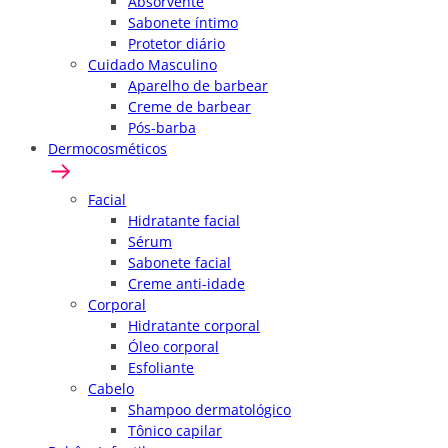
Absorvente
Sabonete íntimo
Protetor diário
Cuidado Masculino
Aparelho de barbear
Creme de barbear
Pós-barba
Dermocosméticos
Facial
Hidratante facial
Sérum
Sabonete facial
Creme anti-idade
Corporal
Hidratante corporal
Óleo corporal
Esfoliante
Cabelo
Shampoo dermatológico
Tônico capilar