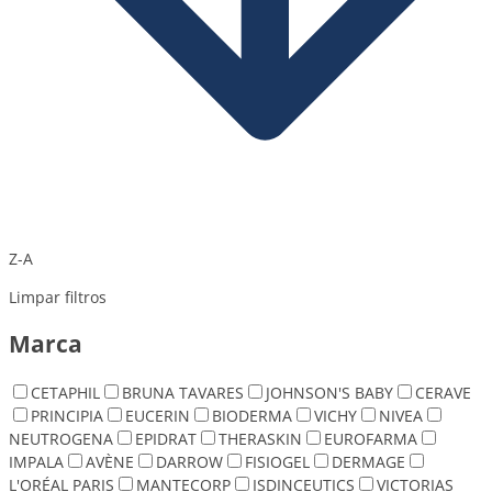
Z-A
Limpar filtros
Marca
CETAPHIL
BRUNA TAVARES
JOHNSON'S BABY
CERAVE
PRINCIPIA
EUCERIN
BIODERMA
VICHY
NIVEA
NEUTROGENA
EPIDRAT
THERASKIN
EUROFARMA
IMPALA
AVÈNE
DARROW
FISIOGEL
DERMAGE
L'ORÉAL PARIS
MANTECORP
ISDINCEUTICS
VICTORIAS