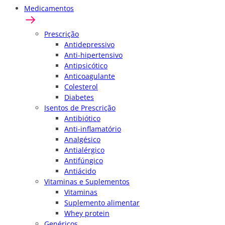
Medicamentos
Prescrição
Antidepressivo
Anti-hipertensivo
Antipsicótico
Anticoagulante
Colesterol
Diabetes
Isentos de Prescrição
Antibiótico
Anti-inflamatório
Analgésico
Antialérgico
Antifúngico
Antiácido
Vitaminas e Suplementos
Vitaminas
Suplemento alimentar
Whey protein
Genéricos