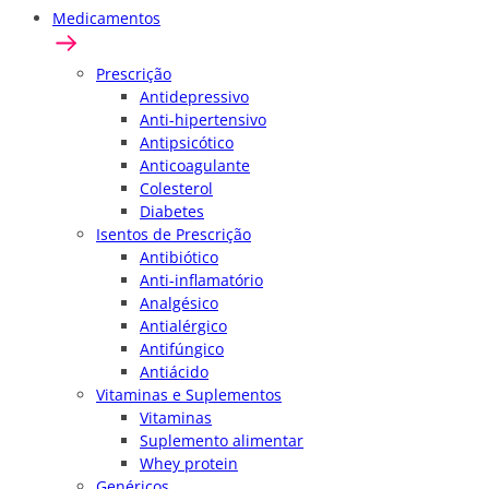
Medicamentos
Prescrição
Antidepressivo
Anti-hipertensivo
Antipsicótico
Anticoagulante
Colesterol
Diabetes
Isentos de Prescrição
Antibiótico
Anti-inflamatório
Analgésico
Antialérgico
Antifúngico
Antiácido
Vitaminas e Suplementos
Vitaminas
Suplemento alimentar
Whey protein
Genéricos