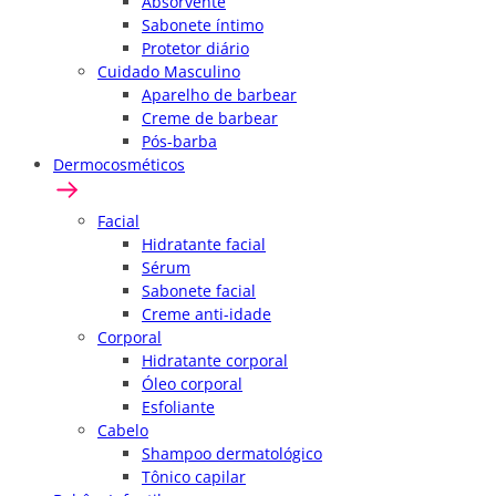
Absorvente
Sabonete íntimo
Protetor diário
Cuidado Masculino
Aparelho de barbear
Creme de barbear
Pós-barba
Dermocosméticos
Facial
Hidratante facial
Sérum
Sabonete facial
Creme anti-idade
Corporal
Hidratante corporal
Óleo corporal
Esfoliante
Cabelo
Shampoo dermatológico
Tônico capilar