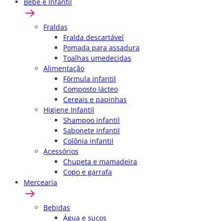
Bebê e Infantil
Fraldas
Fralda descartável
Pomada para assadura
Toalhas umedecidas
Alimentação
Fórmula infantil
Composto lácteo
Cereais e papinhas
Higiene Infantil
Shampoo infantil
Sabonete infantil
Colônia infantil
Acessórios
Chupeta e mamadeira
Copo e garrafa
Mercearia
Bebidas
Água e sucos