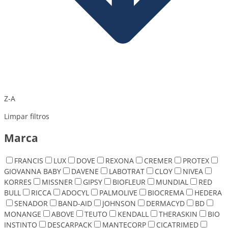
Z-A
Limpar filtros
Marca
FRANCIS
LUX
DOVE
REXONA
CREMER
PROTEX
GIOVANNA BABY
DAVENE
LABOTRAT
CLOY
NIVEA
KORRES
MISSNER
GIPSY
BIOFLEUR
MUNDIAL
RED
BULL
RICCA
ADOCYL
PALMOLIVE
BIOCREMA
HEDERA
SENADOR
BAND-AID
JOHNSON
DERMACYD
BD
MONANGE
ABOVE
TEUTO
KENDALL
THERASKIN
BIO
INSTINTO
DESCARPACK
MANTECORP
CICATRIMED