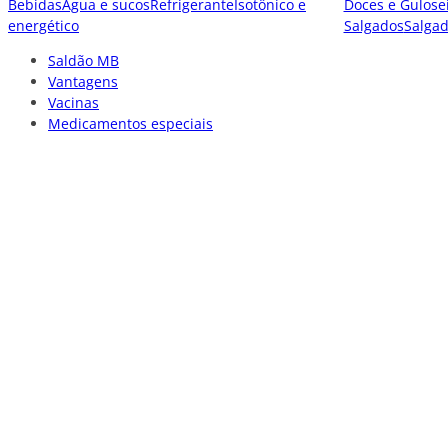
Bebidas
Água e sucos
Refrigerante
Isotônico e
Doces e Gulose
energético
Salgados
Salga
Saldão MB
Vantagens
Vacinas
Medicamentos especiais