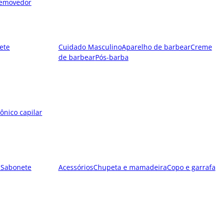
emovedor
ete
Cuidado Masculino
Aparelho de barbear
Creme
de barbear
Pós-barba
ônico capilar
l
Sabonete
Acessórios
Chupeta e mamadeira
Copo e garrafa