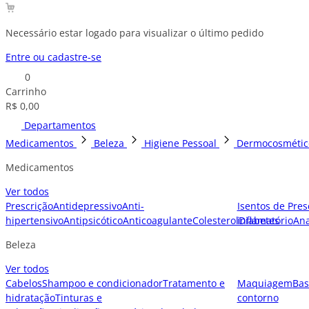
Necessário estar logado para visualizar o último pedido
Entre ou cadastre-se
0
Carrinho
R$ 0,00
Departamentos
Medicamentos
Beleza
Higiene Pessoal
Dermocosmétic
Medicamentos
Ver todos
Prescrição
Antidepressivo
Anti-
Isentos de Pres
hipertensivo
Antipsicótico
Anticoagulante
Colesterol
inflamatório
Diabetes
Ana
Beleza
Ver todos
Cabelos
Shampoo e condicionador
Tratamento e
Maquiagem
Bas
hidratação
Tinturas e
contorno