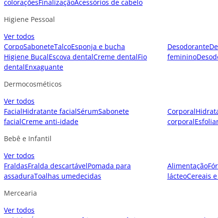
colorações
Finalização
Acessórios de cabelo
Higiene Pessoal
Ver todos
Corpo
Sabonete
Talco
Esponja e bucha
Desodorante
De
Higiene Bucal
Escova dental
Creme dental
Fio
feminino
Desod
dental
Enxaguante
Dermocosméticos
Ver todos
Facial
Hidratante facial
Sérum
Sabonete
Corporal
Hidrat
facial
Creme anti-idade
corporal
Esfolia
Bebê e Infantil
Ver todos
Fraldas
Fralda descartável
Pomada para
Alimentação
Fór
assadura
Toalhas umedecidas
lácteo
Cereais e
Mercearia
Ver todos