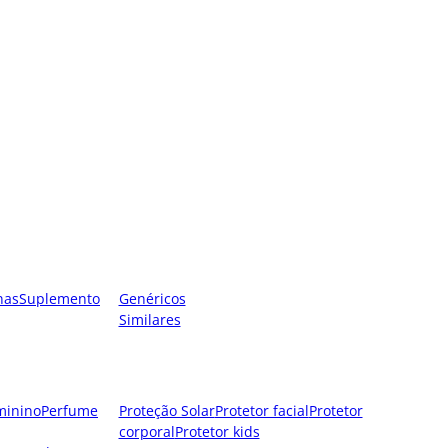
nas
Suplemento
Genéricos
Similares
minino
Perfume
Proteção Solar
Protetor facial
Protetor
corporal
Protetor kids