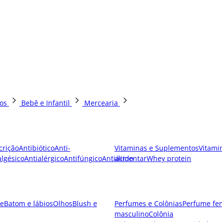
os
Bebê e Infantil
Mercearia
crição
Antibiótico
Anti-
Vitaminas e Suplementos
Vitami
lgésico
Antialérgico
Antifúngico
Antiácido
alimentar
Whey protein
e
Batom e lábios
Olhos
Blush e
Perfumes e Colônias
Perfume fe
masculino
Colônia