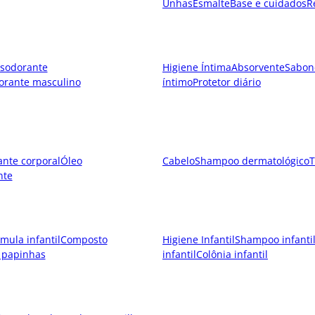
Unhas
Esmalte
Base e cuidados
R
sodorante
Higiene Íntima
Absorvente
Sabon
orante masculino
íntimo
Protetor diário
ante corporal
Óleo
Cabelo
Shampoo dermatológico
T
nte
mula infantil
Composto
Higiene Infantil
Shampoo infanti
 papinhas
infantil
Colônia infantil