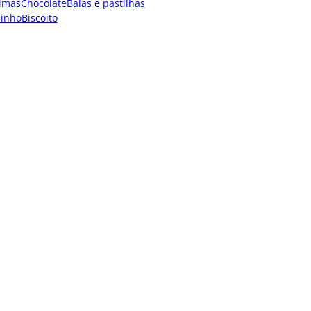
imas
Chocolate
Balas e pastilhas
dinho
Biscoito