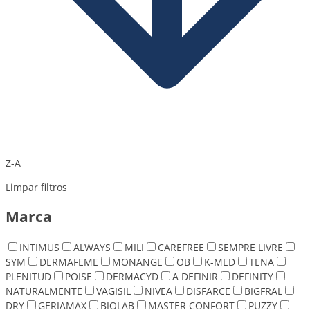
Z-A
Limpar filtros
Marca
INTIMUS
ALWAYS
MILI
CAREFREE
SEMPRE LIVRE
SYM
DERMAFEME
MONANGE
OB
K-MED
TENA
PLENITUD
POISE
DERMACYD
A DEFINIR
DEFINITY
NATURALMENTE
VAGISIL
NIVEA
DISFARCE
BIGFRAL
DRY
GERIAMAX
BIOLAB
MASTER CONFORT
PUZZY