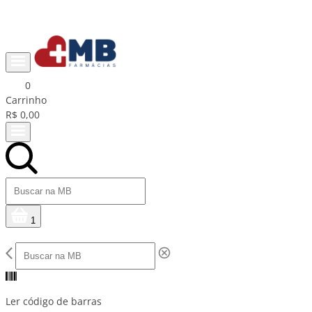
Parcele em até 10x sem juros 💳
0
Carrinho
R$ 0,00
1
Ler código de barras