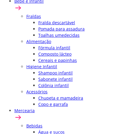
Bebê e Infantil
Fraldas
Fralda descartável
Pomada para assadura
Toalhas umedecidas
Alimentação
Fórmula infantil
Composto lácteo
Cereais e papinhas
Higiene Infantil
Shampoo infantil
Sabonete infantil
Colônia infantil
Acessórios
Chupeta e mamadeira
Copo e garrafa
Mercearia
Bebidas
Água e sucos