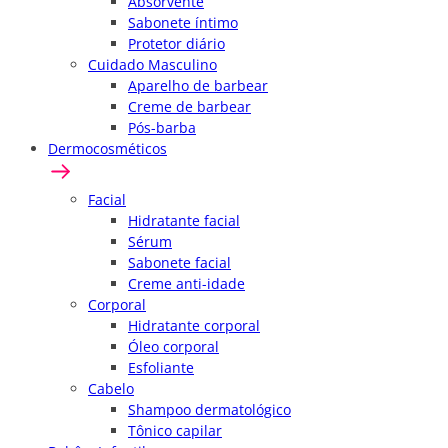
Absorvente
Sabonete íntimo
Protetor diário
Cuidado Masculino
Aparelho de barbear
Creme de barbear
Pós-barba
Dermocosméticos
Facial
Hidratante facial
Sérum
Sabonete facial
Creme anti-idade
Corporal
Hidratante corporal
Óleo corporal
Esfoliante
Cabelo
Shampoo dermatológico
Tônico capilar