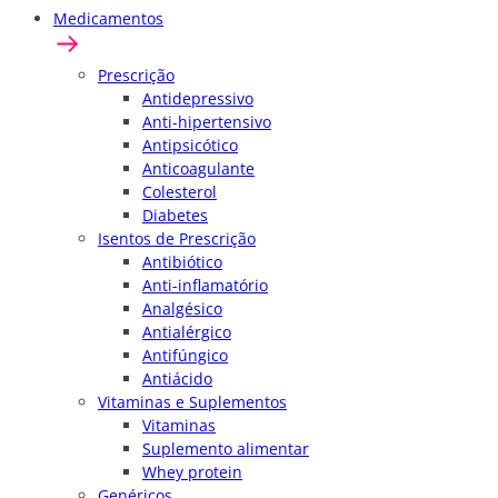
Medicamentos
Prescrição
Antidepressivo
Anti-hipertensivo
Antipsicótico
Anticoagulante
Colesterol
Diabetes
Isentos de Prescrição
Antibiótico
Anti-inflamatório
Analgésico
Antialérgico
Antifúngico
Antiácido
Vitaminas e Suplementos
Vitaminas
Suplemento alimentar
Whey protein
Genéricos