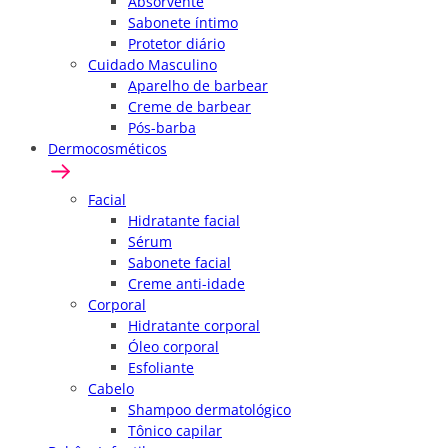
Absorvente
Sabonete íntimo
Protetor diário
Cuidado Masculino
Aparelho de barbear
Creme de barbear
Pós-barba
Dermocosméticos
Facial
Hidratante facial
Sérum
Sabonete facial
Creme anti-idade
Corporal
Hidratante corporal
Óleo corporal
Esfoliante
Cabelo
Shampoo dermatológico
Tônico capilar