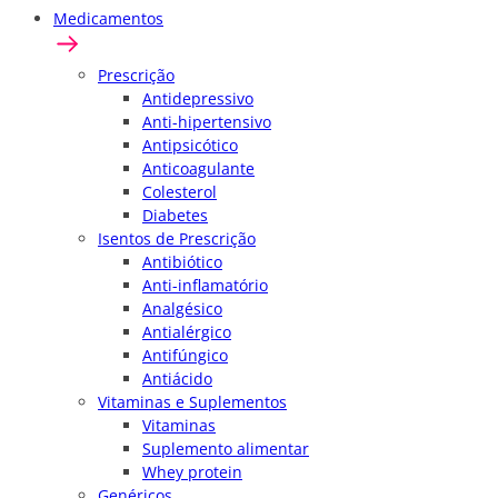
Medicamentos
Prescrição
Antidepressivo
Anti-hipertensivo
Antipsicótico
Anticoagulante
Colesterol
Diabetes
Isentos de Prescrição
Antibiótico
Anti-inflamatório
Analgésico
Antialérgico
Antifúngico
Antiácido
Vitaminas e Suplementos
Vitaminas
Suplemento alimentar
Whey protein
Genéricos