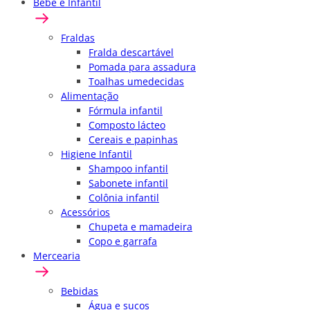
Bebê e Infantil
Fraldas
Fralda descartável
Pomada para assadura
Toalhas umedecidas
Alimentação
Fórmula infantil
Composto lácteo
Cereais e papinhas
Higiene Infantil
Shampoo infantil
Sabonete infantil
Colônia infantil
Acessórios
Chupeta e mamadeira
Copo e garrafa
Mercearia
Bebidas
Água e sucos