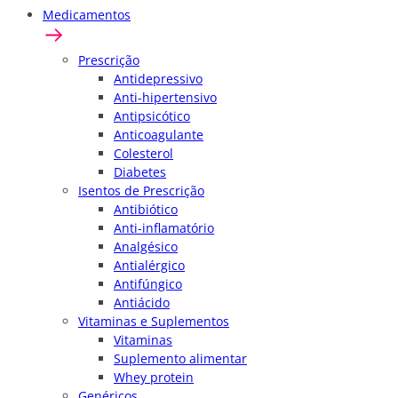
Medicamentos
Prescrição
Antidepressivo
Anti-hipertensivo
Antipsicótico
Anticoagulante
Colesterol
Diabetes
Isentos de Prescrição
Antibiótico
Anti-inflamatório
Analgésico
Antialérgico
Antifúngico
Antiácido
Vitaminas e Suplementos
Vitaminas
Suplemento alimentar
Whey protein
Genéricos