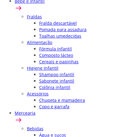
Bebê e Infantil
Fraldas
Fralda descartável
Pomada para assadura
Toalhas umedecidas
Alimentação
Fórmula infantil
Composto lácteo
Cereais e papinhas
Higiene Infantil
Shampoo infantil
Sabonete infantil
Colônia infantil
Acessórios
Chupeta e mamadeira
Copo e garrafa
Mercearia
Bebidas
Água e sucos