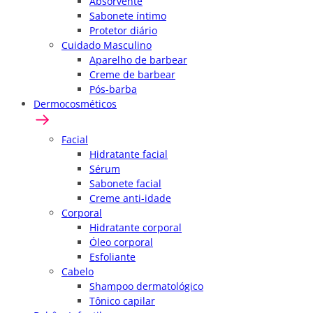
Absorvente
Sabonete íntimo
Protetor diário
Cuidado Masculino
Aparelho de barbear
Creme de barbear
Pós-barba
Dermocosméticos
Facial
Hidratante facial
Sérum
Sabonete facial
Creme anti-idade
Corporal
Hidratante corporal
Óleo corporal
Esfoliante
Cabelo
Shampoo dermatológico
Tônico capilar