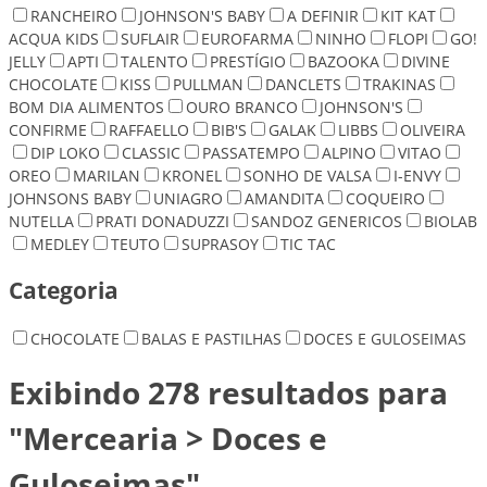
RANCHEIRO
JOHNSON'S BABY
A DEFINIR
KIT KAT
ACQUA KIDS
SUFLAIR
EUROFARMA
NINHO
FLOPI
GO!
JELLY
APTI
TALENTO
PRESTÍGIO
BAZOOKA
DIVINE
CHOCOLATE
KISS
PULLMAN
DANCLETS
TRAKINAS
BOM DIA ALIMENTOS
OURO BRANCO
JOHNSON'S
CONFIRME
RAFFAELLO
BIB'S
GALAK
LIBBS
OLIVEIRA
DIP LOKO
CLASSIC
PASSATEMPO
ALPINO
VITAO
OREO
MARILAN
KRONEL
SONHO DE VALSA
I-ENVY
JOHNSONS BABY
UNIAGRO
AMANDITA
COQUEIRO
NUTELLA
PRATI DONADUZZI
SANDOZ GENERICOS
BIOLAB
MEDLEY
TEUTO
SUPRASOY
TIC TAC
Categoria
CHOCOLATE
BALAS E PASTILHAS
DOCES E GULOSEIMAS
Exibindo 278 resultados para
"Mercearia > Doces e
Guloseimas"