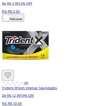
De R$ 3,99
12% OFF
Por R$ 3,50
Adicionar
(0)
Trident Xfresh Intense 14unidades
De R$ 12,99
19% OFF
Por R$ 10,49