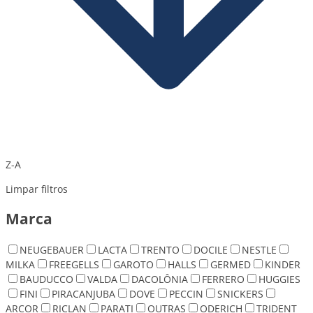
Z-A
Limpar filtros
Marca
NEUGEBAUER
LACTA
TRENTO
DOCILE
NESTLE
MILKA
FREEGELLS
GAROTO
HALLS
GERMED
KINDER
BAUDUCCO
VALDA
DACOLÔNIA
FERRERO
HUGGIES
FINI
PIRACANJUBA
DOVE
PECCIN
SNICKERS
ARCOR
RICLAN
PARATI
OUTRAS
ODERICH
TRIDENT