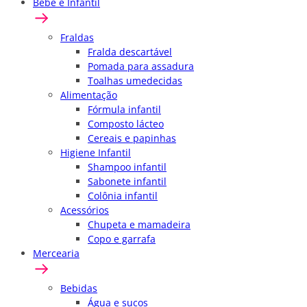
Bebê e Infantil
Fraldas
Fralda descartável
Pomada para assadura
Toalhas umedecidas
Alimentação
Fórmula infantil
Composto lácteo
Cereais e papinhas
Higiene Infantil
Shampoo infantil
Sabonete infantil
Colônia infantil
Acessórios
Chupeta e mamadeira
Copo e garrafa
Mercearia
Bebidas
Água e sucos