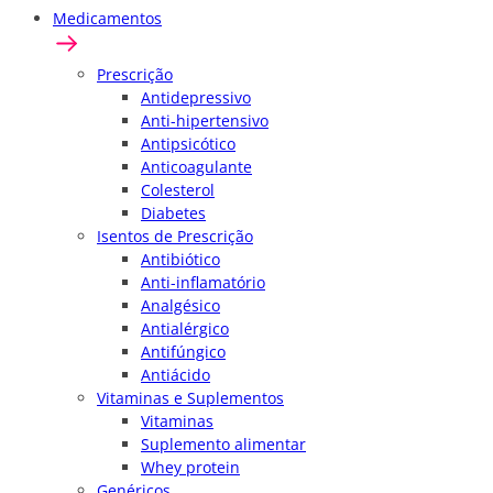
Medicamentos
Prescrição
Antidepressivo
Anti-hipertensivo
Antipsicótico
Anticoagulante
Colesterol
Diabetes
Isentos de Prescrição
Antibiótico
Anti-inflamatório
Analgésico
Antialérgico
Antifúngico
Antiácido
Vitaminas e Suplementos
Vitaminas
Suplemento alimentar
Whey protein
Genéricos