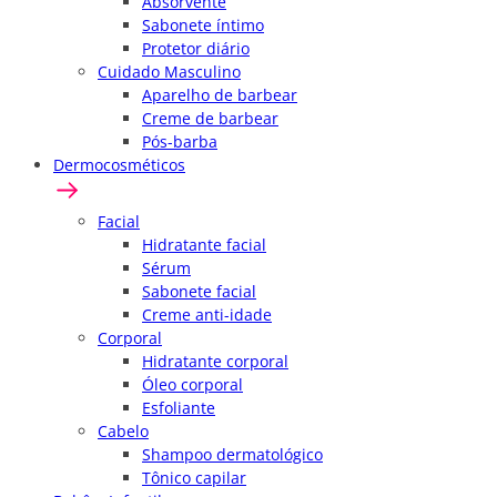
Absorvente
Sabonete íntimo
Protetor diário
Cuidado Masculino
Aparelho de barbear
Creme de barbear
Pós-barba
Dermocosméticos
Facial
Hidratante facial
Sérum
Sabonete facial
Creme anti-idade
Corporal
Hidratante corporal
Óleo corporal
Esfoliante
Cabelo
Shampoo dermatológico
Tônico capilar