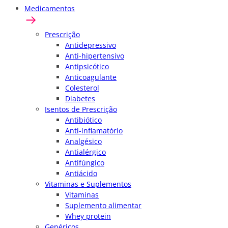
Medicamentos
Prescrição
Antidepressivo
Anti-hipertensivo
Antipsicótico
Anticoagulante
Colesterol
Diabetes
Isentos de Prescrição
Antibiótico
Anti-inflamatório
Analgésico
Antialérgico
Antifúngico
Antiácido
Vitaminas e Suplementos
Vitaminas
Suplemento alimentar
Whey protein
Genéricos