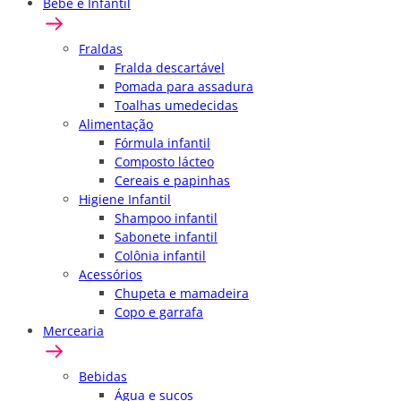
Bebê e Infantil
Fraldas
Fralda descartável
Pomada para assadura
Toalhas umedecidas
Alimentação
Fórmula infantil
Composto lácteo
Cereais e papinhas
Higiene Infantil
Shampoo infantil
Sabonete infantil
Colônia infantil
Acessórios
Chupeta e mamadeira
Copo e garrafa
Mercearia
Bebidas
Água e sucos