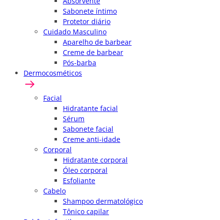
Absorvente
Sabonete íntimo
Protetor diário
Cuidado Masculino
Aparelho de barbear
Creme de barbear
Pós-barba
Dermocosméticos
Facial
Hidratante facial
Sérum
Sabonete facial
Creme anti-idade
Corporal
Hidratante corporal
Óleo corporal
Esfoliante
Cabelo
Shampoo dermatológico
Tônico capilar