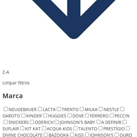
Z-A
Limpar filtros
Marca
NEUGEBAUER
LACTA
TRENTO
MILKA
NESTLE
GAROTO
KINDER
HUGGIES
DOVE
FERRERO
PECCIN
SNICKERS
ODERICH
JOHNSON'S BABY
A DEFINIR
SUFLAIR
KIT KAT
ACQUA KIDS
TALENTO
PRESTÍGIO
DIVINE CHOCOLATE
BAZOOKA
KISS
JOHNSON'S
OURO