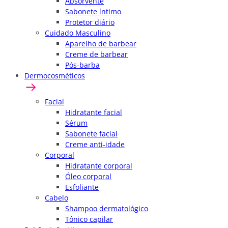
Absorvente
Sabonete íntimo
Protetor diário
Cuidado Masculino
Aparelho de barbear
Creme de barbear
Pós-barba
Dermocosméticos
Facial
Hidratante facial
Sérum
Sabonete facial
Creme anti-idade
Corporal
Hidratante corporal
Óleo corporal
Esfoliante
Cabelo
Shampoo dermatológico
Tônico capilar