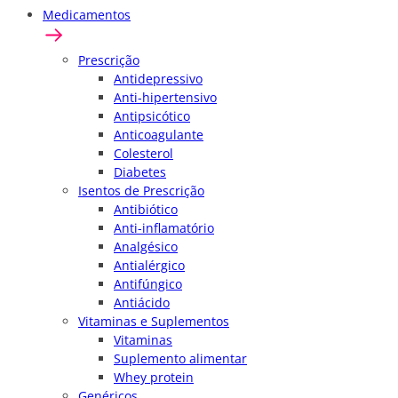
Medicamentos
Prescrição
Antidepressivo
Anti-hipertensivo
Antipsicótico
Anticoagulante
Colesterol
Diabetes
Isentos de Prescrição
Antibiótico
Anti-inflamatório
Analgésico
Antialérgico
Antifúngico
Antiácido
Vitaminas e Suplementos
Vitaminas
Suplemento alimentar
Whey protein
Genéricos