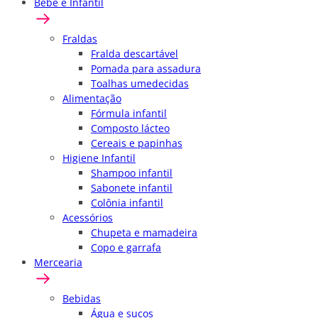
Bebê e Infantil
Fraldas
Fralda descartável
Pomada para assadura
Toalhas umedecidas
Alimentação
Fórmula infantil
Composto lácteo
Cereais e papinhas
Higiene Infantil
Shampoo infantil
Sabonete infantil
Colônia infantil
Acessórios
Chupeta e mamadeira
Copo e garrafa
Mercearia
Bebidas
Água e sucos