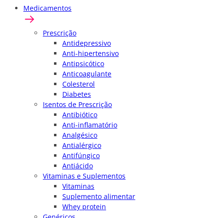
Medicamentos
Prescrição
Antidepressivo
Anti-hipertensivo
Antipsicótico
Anticoagulante
Colesterol
Diabetes
Isentos de Prescrição
Antibiótico
Anti-inflamatório
Analgésico
Antialérgico
Antifúngico
Antiácido
Vitaminas e Suplementos
Vitaminas
Suplemento alimentar
Whey protein
Genéricos