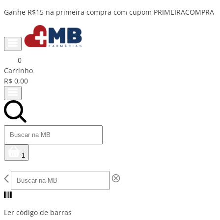
Parcele em até 10x sem juros 💳
0
Carrinho
R$ 0,00
1
Ler código de barras