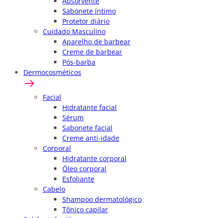
Absorvente
Sabonete íntimo
Protetor diário
Cuidado Masculino
Aparelho de barbear
Creme de barbear
Pós-barba
Dermocosméticos
Facial
Hidratante facial
Sérum
Sabonete facial
Creme anti-idade
Corporal
Hidratante corporal
Óleo corporal
Esfoliante
Cabelo
Shampoo dermatológico
Tônico capilar