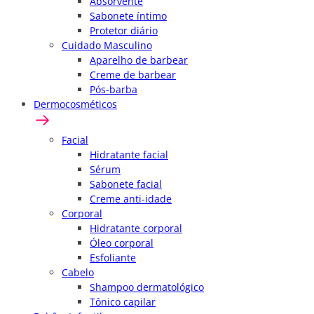
Absorvente
Sabonete íntimo
Protetor diário
Cuidado Masculino
Aparelho de barbear
Creme de barbear
Pós-barba
Dermocosméticos
Facial
Hidratante facial
Sérum
Sabonete facial
Creme anti-idade
Corporal
Hidratante corporal
Óleo corporal
Esfoliante
Cabelo
Shampoo dermatológico
Tônico capilar