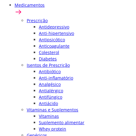
Medicamentos
Prescrição
Antidepressivo
Anti-hipertensivo
Antipsicótico
Anticoagulante
Colesterol
Diabetes
Isentos de Prescrição
Antibiótico
Anti-inflamatório
Analgésico
Antialérgico
Antifúngico
Antiácido
Vitaminas e Suplementos
Vitaminas
Suplemento alimentar
Whey protein
Genéricos