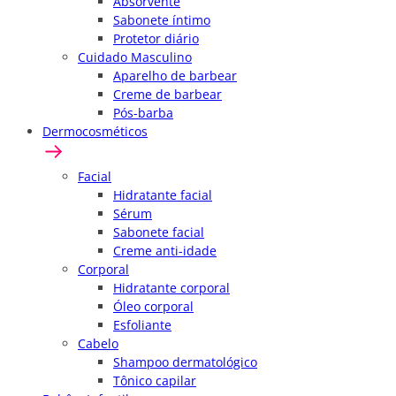
Absorvente
Sabonete íntimo
Protetor diário
Cuidado Masculino
Aparelho de barbear
Creme de barbear
Pós-barba
Dermocosméticos
Facial
Hidratante facial
Sérum
Sabonete facial
Creme anti-idade
Corporal
Hidratante corporal
Óleo corporal
Esfoliante
Cabelo
Shampoo dermatológico
Tônico capilar