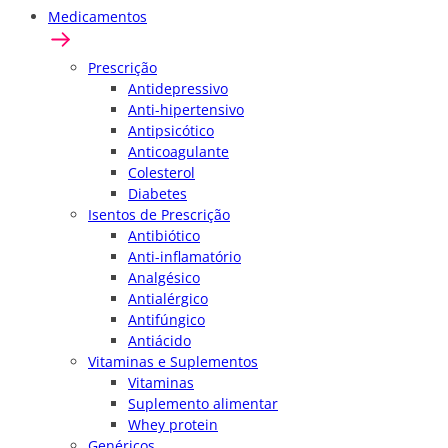
Medicamentos
Prescrição
Antidepressivo
Anti-hipertensivo
Antipsicótico
Anticoagulante
Colesterol
Diabetes
Isentos de Prescrição
Antibiótico
Anti-inflamatório
Analgésico
Antialérgico
Antifúngico
Antiácido
Vitaminas e Suplementos
Vitaminas
Suplemento alimentar
Whey protein
Genéricos