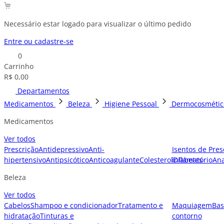
Necessário estar logado para visualizar o último pedido
Entre ou cadastre-se
0
Carrinho
R$ 0,00
Departamentos
Medicamentos
Beleza
Higiene Pessoal
Dermocosmétic
Medicamentos
Ver todos
Prescrição
Antidepressivo
Anti-
Isentos de Pres
hipertensivo
Antipsicótico
Anticoagulante
Colesterol
inflamatório
Diabetes
Ana
Beleza
Ver todos
Cabelos
Shampoo e condicionador
Tratamento e
Maquiagem
Bas
hidratação
Tinturas e
contorno