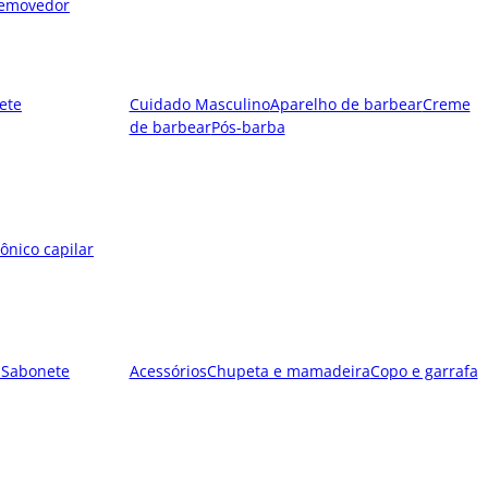
emovedor
ete
Cuidado Masculino
Aparelho de barbear
Creme
de barbear
Pós-barba
ônico capilar
l
Sabonete
Acessórios
Chupeta e mamadeira
Copo e garrafa