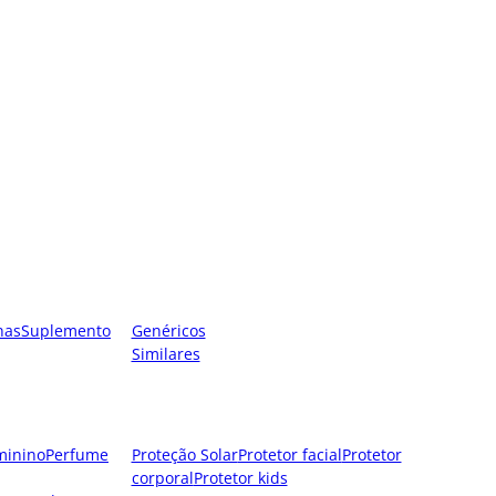
nas
Suplemento
Genéricos
Similares
minino
Perfume
Proteção Solar
Protetor facial
Protetor
corporal
Protetor kids