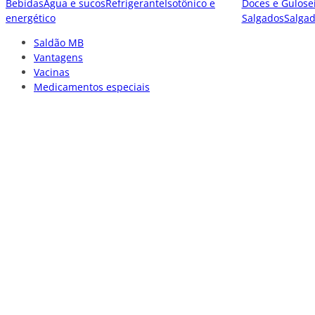
Bebidas
Água e sucos
Refrigerante
Isotônico e
Doces e Gulose
energético
Salgados
Salga
Saldão MB
Vantagens
Vacinas
Medicamentos especiais