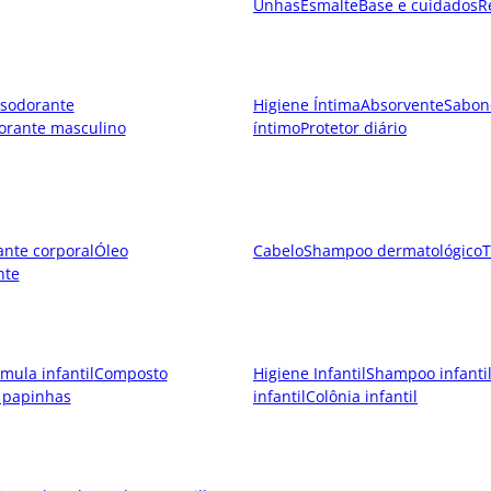
Unhas
Esmalte
Base e cuidados
R
sodorante
Higiene Íntima
Absorvente
Sabon
orante masculino
íntimo
Protetor diário
ante corporal
Óleo
Cabelo
Shampoo dermatológico
T
nte
mula infantil
Composto
Higiene Infantil
Shampoo infanti
 papinhas
infantil
Colônia infantil