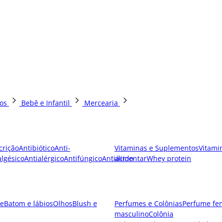
os
Bebê e Infantil
Mercearia
crição
Antibiótico
Anti-
Vitaminas e Suplementos
Vitami
lgésico
Antialérgico
Antifúngico
Antiácido
alimentar
Whey protein
e
Batom e lábios
Olhos
Blush e
Perfumes e Colônias
Perfume fe
masculino
Colônia