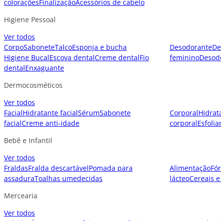
colorações
Finalização
Acessórios de cabelo
Higiene Pessoal
Ver todos
Corpo
Sabonete
Talco
Esponja e bucha
Desodorante
De
Higiene Bucal
Escova dental
Creme dental
Fio
feminino
Desod
dental
Enxaguante
Dermocosméticos
Ver todos
Facial
Hidratante facial
Sérum
Sabonete
Corporal
Hidrat
facial
Creme anti-idade
corporal
Esfolia
Bebê e Infantil
Ver todos
Fraldas
Fralda descartável
Pomada para
Alimentação
Fór
assadura
Toalhas umedecidas
lácteo
Cereais e
Mercearia
Ver todos