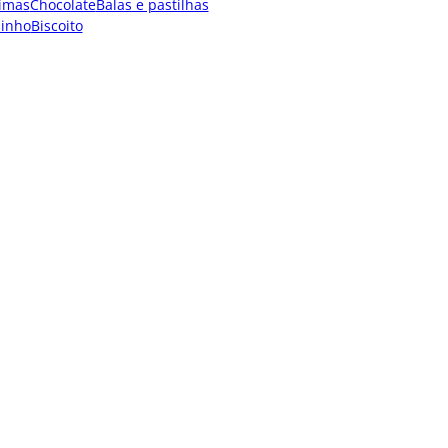
imas
Chocolate
Balas e pastilhas
dinho
Biscoito