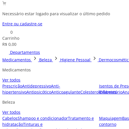
Necessário estar logado para visualizar o último pedido
Entre ou cadastre-se
0
Carrinho
R$ 0,00
Departamentos
Medicamentos
Beleza
Higiene Pessoal
Dermocosmétic
Medicamentos
Ver todos
Prescrição
Antidepressivo
Anti-
Isentos de Pres
hipertensivo
Antipsicótico
Anticoagulante
Colesterol
inflamatório
Diabetes
Ana
Beleza
Ver todos
Cabelos
Shampoo e condicionador
Tratamento e
Maquiagem
Bas
hidratação
Tinturas e
contorno