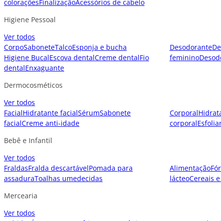
colorações
Finalização
Acessórios de cabelo
Higiene Pessoal
Ver todos
Corpo
Sabonete
Talco
Esponja e bucha
Desodorante
De
Higiene Bucal
Escova dental
Creme dental
Fio
feminino
Desod
dental
Enxaguante
Dermocosméticos
Ver todos
Facial
Hidratante facial
Sérum
Sabonete
Corporal
Hidrat
facial
Creme anti-idade
corporal
Esfolia
Bebê e Infantil
Ver todos
Fraldas
Fralda descartável
Pomada para
Alimentação
Fór
assadura
Toalhas umedecidas
lácteo
Cereais e
Mercearia
Ver todos