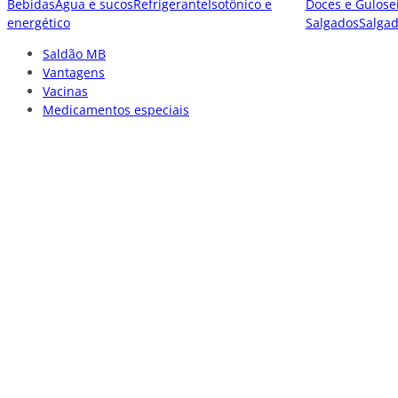
Bebidas
Água e sucos
Refrigerante
Isotônico e
Doces e Gulose
energético
Salgados
Salga
Saldão MB
Vantagens
Vacinas
Medicamentos especiais