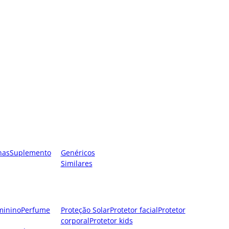
nas
Suplemento
Genéricos
Similares
minino
Perfume
Proteção Solar
Protetor facial
Protetor
corporal
Protetor kids