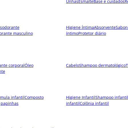
Unhas
Esmalte
Base e cuidados
R
sodorante
Higiene Íntima
Absorvente
Sabon
orante masculino
íntimo
Protetor diário
ante corporal
Óleo
Cabelo
Shampoo dermatológico
T
nte
mula infantil
Composto
Higiene Infantil
Shampoo infanti
 papinhas
infantil
Colônia infantil