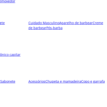
emovedor
ete
Cuidado Masculino
Aparelho de barbear
Creme
de barbear
Pós-barba
ônico capilar
l
Sabonete
Acessórios
Chupeta e mamadeira
Copo e garrafa