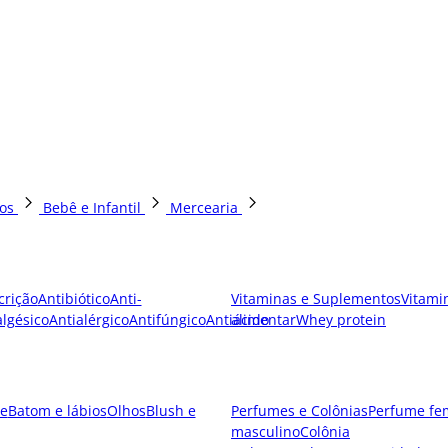
os
Bebê e Infantil
Mercearia
crição
Antibiótico
Anti-
Vitaminas e Suplementos
Vitami
lgésico
Antialérgico
Antifúngico
Antiácido
alimentar
Whey protein
e
Batom e lábios
Olhos
Blush e
Perfumes e Colônias
Perfume fe
masculino
Colônia