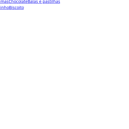
imas
Chocolate
Balas e pastilhas
dinho
Biscoito