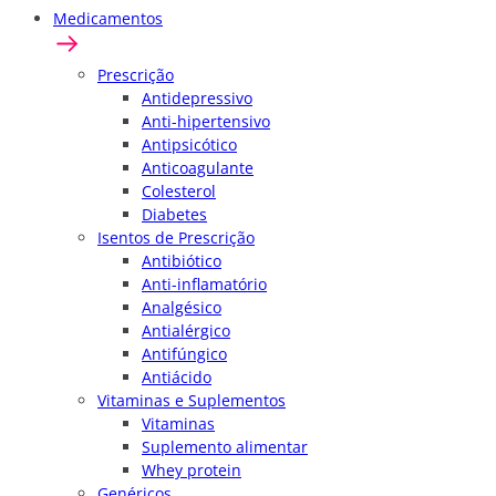
Medicamentos
Prescrição
Antidepressivo
Anti-hipertensivo
Antipsicótico
Anticoagulante
Colesterol
Diabetes
Isentos de Prescrição
Antibiótico
Anti-inflamatório
Analgésico
Antialérgico
Antifúngico
Antiácido
Vitaminas e Suplementos
Vitaminas
Suplemento alimentar
Whey protein
Genéricos