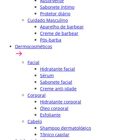
Absorvente
Sabonete íntimo
Protetor diário
Cuidado Masculino
Aparelho de barbear
Creme de barbear
Pós-barba
Dermocosméticos
Facial
Hidratante facial
Sérum
Sabonete facial
Creme anti-idade
Corporal
Hidratante corporal
Óleo corporal
Esfoliante
Cabelo
Shampoo dermatológico
Tônico capilar