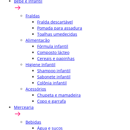
Bebê e Infantil
Fraldas
Fralda descartável
Pomada para assadura
Toalhas umedecidas
Alimentação
Fórmula infantil
Composto lácteo
Cereais e papinhas
Higiene Infantil
Shampoo infantil
Sabonete infantil
Colônia infantil
Acessórios
Chupeta e mamadeira
Copo e garrafa
Mercearia
Bebidas
Água e sucos