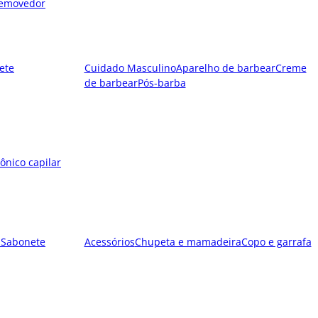
emovedor
ete
Cuidado Masculino
Aparelho de barbear
Creme
de barbear
Pós-barba
ônico capilar
l
Sabonete
Acessórios
Chupeta e mamadeira
Copo e garrafa