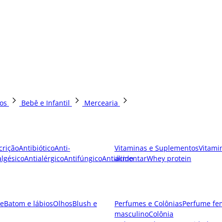
os
Bebê e Infantil
Mercearia
crição
Antibiótico
Anti-
Vitaminas e Suplementos
Vitami
lgésico
Antialérgico
Antifúngico
Antiácido
alimentar
Whey protein
e
Batom e lábios
Olhos
Blush e
Perfumes e Colônias
Perfume fe
masculino
Colônia