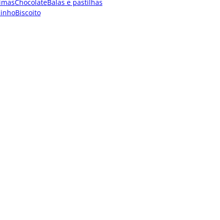
imas
Chocolate
Balas e pastilhas
dinho
Biscoito