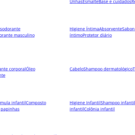
Unhas
Esmalte
Base e cuidados
R
sodorante
Higiene Íntima
Absorvente
Sabon
orante masculino
íntimo
Protetor diário
ante corporal
Óleo
Cabelo
Shampoo dermatológico
T
nte
mula infantil
Composto
Higiene Infantil
Shampoo infanti
 papinhas
infantil
Colônia infantil