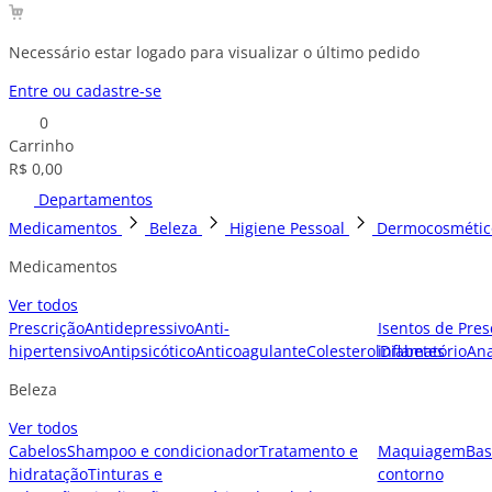
Necessário estar logado para visualizar o último pedido
Entre ou cadastre-se
0
Carrinho
R$ 0,00
Departamentos
Medicamentos
Beleza
Higiene Pessoal
Dermocosmétic
Medicamentos
Ver todos
Prescrição
Antidepressivo
Anti-
Isentos de Pres
hipertensivo
Antipsicótico
Anticoagulante
Colesterol
inflamatório
Diabetes
Ana
Beleza
Ver todos
Cabelos
Shampoo e condicionador
Tratamento e
Maquiagem
Bas
hidratação
Tinturas e
contorno