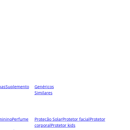
nas
Suplemento
Genéricos
Similares
minino
Perfume
Proteção Solar
Protetor facial
Protetor
corporal
Protetor kids