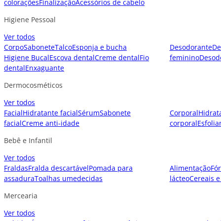
colorações
Finalização
Acessórios de cabelo
Higiene Pessoal
Ver todos
Corpo
Sabonete
Talco
Esponja e bucha
Desodorante
De
Higiene Bucal
Escova dental
Creme dental
Fio
feminino
Desod
dental
Enxaguante
Dermocosméticos
Ver todos
Facial
Hidratante facial
Sérum
Sabonete
Corporal
Hidrat
facial
Creme anti-idade
corporal
Esfolia
Bebê e Infantil
Ver todos
Fraldas
Fralda descartável
Pomada para
Alimentação
Fór
assadura
Toalhas umedecidas
lácteo
Cereais e
Mercearia
Ver todos