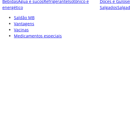
Bebidas
Água e sucos
Refrigerante
Isotônico e
Doces e Gulose
energético
Salgados
Salga
Saldão MB
Vantagens
Vacinas
Medicamentos especiais