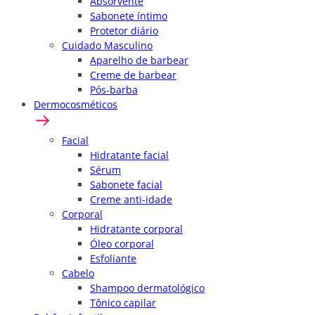
Absorvente
Sabonete íntimo
Protetor diário
Cuidado Masculino
Aparelho de barbear
Creme de barbear
Pós-barba
Dermocosméticos
Facial
Hidratante facial
Sérum
Sabonete facial
Creme anti-idade
Corporal
Hidratante corporal
Óleo corporal
Esfoliante
Cabelo
Shampoo dermatológico
Tônico capilar