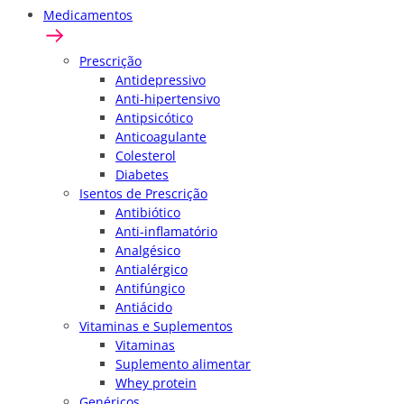
Medicamentos
Prescrição
Antidepressivo
Anti-hipertensivo
Antipsicótico
Anticoagulante
Colesterol
Diabetes
Isentos de Prescrição
Antibiótico
Anti-inflamatório
Analgésico
Antialérgico
Antifúngico
Antiácido
Vitaminas e Suplementos
Vitaminas
Suplemento alimentar
Whey protein
Genéricos