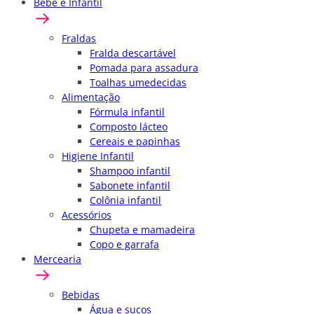
Bebê e Infantil
Fraldas
Fralda descartável
Pomada para assadura
Toalhas umedecidas
Alimentação
Fórmula infantil
Composto lácteo
Cereais e papinhas
Higiene Infantil
Shampoo infantil
Sabonete infantil
Colônia infantil
Acessórios
Chupeta e mamadeira
Copo e garrafa
Mercearia
Bebidas
Água e sucos