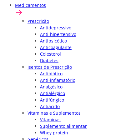
Medicamentos
Prescrição
Antidepressivo
Anti-hipertensivo
Antipsicótico
Anticoagulante
Colesterol
Diabetes
Isentos de Prescrição
Antibiótico
Anti-inflamatório
Analgésico
Antialérgico
Antifúngico
Antiácido
Vitaminas e Suplementos
Vitaminas
Suplemento alimentar
Whey protein
Genéricos