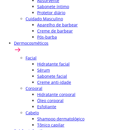
Absorvente
Sabonete íntimo
Protetor diário
Cuidado Masculino
Aparelho de barbear
Creme de barbear
Pós-barba
Dermocosméticos
Facial
Hidratante facial
Sérum
Sabonete facial
Creme anti-idade
Corporal
Hidratante corporal
Óleo corporal
Esfoliante
Cabelo
Shampoo dermatológico
Tônico capilar