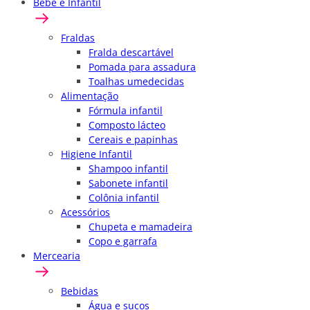
Bebê e Infantil
Fraldas
Fralda descartável
Pomada para assadura
Toalhas umedecidas
Alimentação
Fórmula infantil
Composto lácteo
Cereais e papinhas
Higiene Infantil
Shampoo infantil
Sabonete infantil
Colônia infantil
Acessórios
Chupeta e mamadeira
Copo e garrafa
Mercearia
Bebidas
Água e sucos