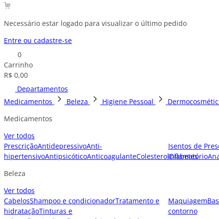
Necessário estar logado para visualizar o último pedido
Entre ou cadastre-se
0
Carrinho
R$ 0,00
Departamentos
Medicamentos
Beleza
Higiene Pessoal
Dermocosmétic
Medicamentos
Ver todos
Prescrição
Antidepressivo
Anti-
Isentos de Pres
hipertensivo
Antipsicótico
Anticoagulante
Colesterol
inflamatório
Diabetes
Ana
Beleza
Ver todos
Cabelos
Shampoo e condicionador
Tratamento e
Maquiagem
Bas
hidratação
Tinturas e
contorno