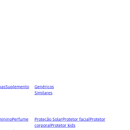
nas
Suplemento
Genéricos
Similares
minino
Perfume
Proteção Solar
Protetor facial
Protetor
corporal
Protetor kids