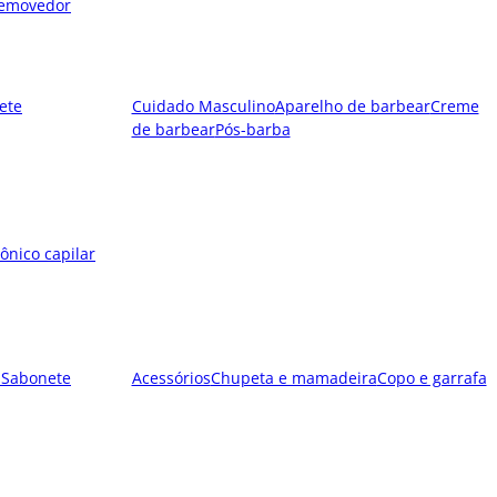
emovedor
ete
Cuidado Masculino
Aparelho de barbear
Creme
de barbear
Pós-barba
ônico capilar
l
Sabonete
Acessórios
Chupeta e mamadeira
Copo e garrafa