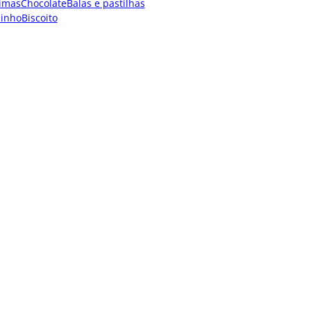
imas
Chocolate
Balas e pastilhas
dinho
Biscoito