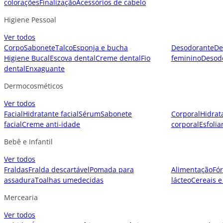
colorações
Finalização
Acessórios de cabelo
Higiene Pessoal
Ver todos
Corpo
Sabonete
Talco
Esponja e bucha
Desodorante
De
Higiene Bucal
Escova dental
Creme dental
Fio
feminino
Desod
dental
Enxaguante
Dermocosméticos
Ver todos
Facial
Hidratante facial
Sérum
Sabonete
Corporal
Hidrat
facial
Creme anti-idade
corporal
Esfolia
Bebê e Infantil
Ver todos
Fraldas
Fralda descartável
Pomada para
Alimentação
Fór
assadura
Toalhas umedecidas
lácteo
Cereais e
Mercearia
Ver todos