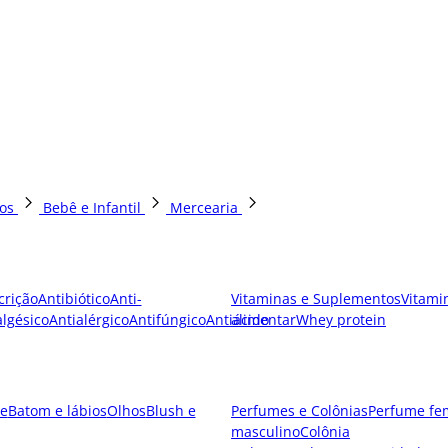
os
Bebê e Infantil
Mercearia
crição
Antibiótico
Anti-
Vitaminas e Suplementos
Vitami
lgésico
Antialérgico
Antifúngico
Antiácido
alimentar
Whey protein
e
Batom e lábios
Olhos
Blush e
Perfumes e Colônias
Perfume fe
masculino
Colônia