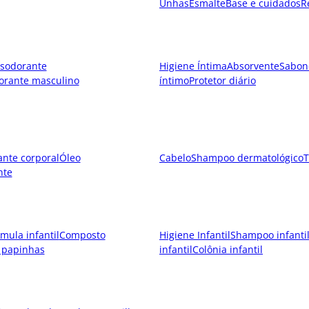
Unhas
Esmalte
Base e cuidados
R
sodorante
Higiene Íntima
Absorvente
Sabon
orante masculino
íntimo
Protetor diário
ante corporal
Óleo
Cabelo
Shampoo dermatológico
T
nte
mula infantil
Composto
Higiene Infantil
Shampoo infanti
 papinhas
infantil
Colônia infantil