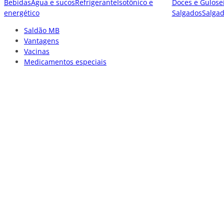
Bebidas
Água e sucos
Refrigerante
Isotônico e
Doces e Gulose
energético
Salgados
Salga
Saldão MB
Vantagens
Vacinas
Medicamentos especiais