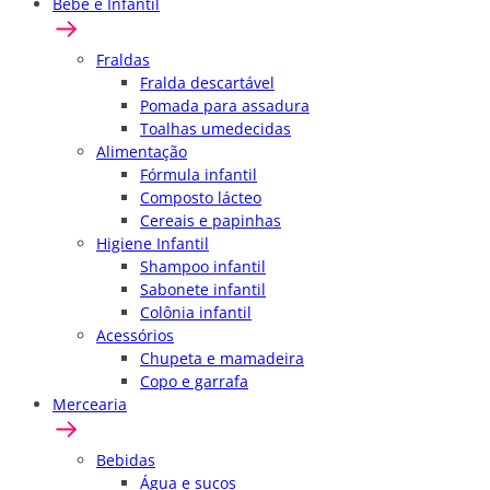
Bebê e Infantil
Fraldas
Fralda descartável
Pomada para assadura
Toalhas umedecidas
Alimentação
Fórmula infantil
Composto lácteo
Cereais e papinhas
Higiene Infantil
Shampoo infantil
Sabonete infantil
Colônia infantil
Acessórios
Chupeta e mamadeira
Copo e garrafa
Mercearia
Bebidas
Água e sucos