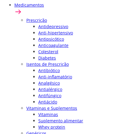
Medicamentos
Prescrição
Antidepressivo
Anti-hipertensivo
Antipsicótico
Anticoagulante
Colesterol
Diabetes
Isentos de Prescrição
Antibiótico
Anti-inflamatório
Analgésico
Antialérgico
Antifúngico
Antiácido
Vitaminas e Suplementos
Vitaminas
Suplemento alimentar
Whey protein
Genéricos