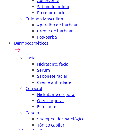
Absorvente
Sabonete íntimo
Protetor diário
Cuidado Masculino
Aparelho de barbear
Creme de barbear
Pós-barba
Dermocosméticos
Facial
Hidratante facial
Sérum
Sabonete facial
Creme anti-idade
Corporal
Hidratante corporal
Óleo corporal
Esfoliante
Cabelo
Shampoo dermatológico
Tônico capilar