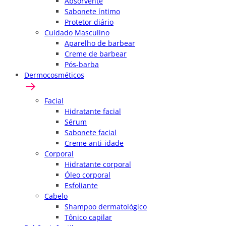
Absorvente
Sabonete íntimo
Protetor diário
Cuidado Masculino
Aparelho de barbear
Creme de barbear
Pós-barba
Dermocosméticos
Facial
Hidratante facial
Sérum
Sabonete facial
Creme anti-idade
Corporal
Hidratante corporal
Óleo corporal
Esfoliante
Cabelo
Shampoo dermatológico
Tônico capilar