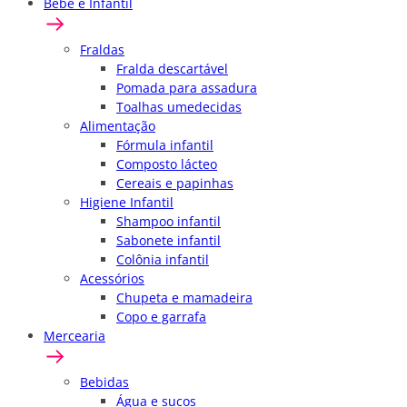
Bebê e Infantil
Fraldas
Fralda descartável
Pomada para assadura
Toalhas umedecidas
Alimentação
Fórmula infantil
Composto lácteo
Cereais e papinhas
Higiene Infantil
Shampoo infantil
Sabonete infantil
Colônia infantil
Acessórios
Chupeta e mamadeira
Copo e garrafa
Mercearia
Bebidas
Água e sucos