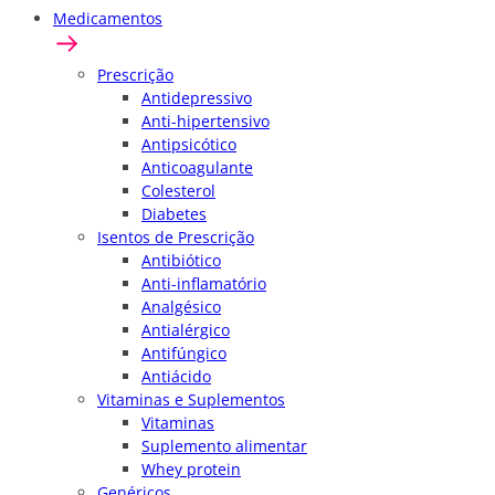
Medicamentos
Prescrição
Antidepressivo
Anti-hipertensivo
Antipsicótico
Anticoagulante
Colesterol
Diabetes
Isentos de Prescrição
Antibiótico
Anti-inflamatório
Analgésico
Antialérgico
Antifúngico
Antiácido
Vitaminas e Suplementos
Vitaminas
Suplemento alimentar
Whey protein
Genéricos