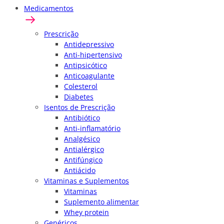
Medicamentos
Prescrição
Antidepressivo
Anti-hipertensivo
Antipsicótico
Anticoagulante
Colesterol
Diabetes
Isentos de Prescrição
Antibiótico
Anti-inflamatório
Analgésico
Antialérgico
Antifúngico
Antiácido
Vitaminas e Suplementos
Vitaminas
Suplemento alimentar
Whey protein
Genéricos