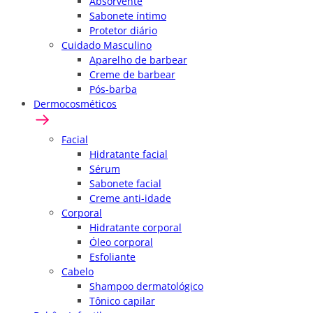
Absorvente
Sabonete íntimo
Protetor diário
Cuidado Masculino
Aparelho de barbear
Creme de barbear
Pós-barba
Dermocosméticos
Facial
Hidratante facial
Sérum
Sabonete facial
Creme anti-idade
Corporal
Hidratante corporal
Óleo corporal
Esfoliante
Cabelo
Shampoo dermatológico
Tônico capilar