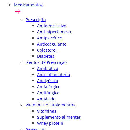
Medicamentos
Prescrição
Antidepressivo
Anti-hipertensivo
Antipsicótico
Anticoagulante
Colesterol
Diabetes
Isentos de Prescrição
Antibiótico
Anti-inflamatório
Analgésico
Antialérgico
Antifúngico
Antiácido
Vitaminas e Suplementos
Vitaminas
Suplemento alimentar
Whey protein
Genéricos