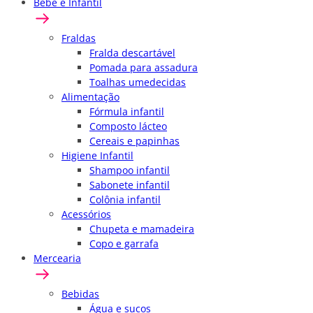
Bebê e Infantil
Fraldas
Fralda descartável
Pomada para assadura
Toalhas umedecidas
Alimentação
Fórmula infantil
Composto lácteo
Cereais e papinhas
Higiene Infantil
Shampoo infantil
Sabonete infantil
Colônia infantil
Acessórios
Chupeta e mamadeira
Copo e garrafa
Mercearia
Bebidas
Água e sucos