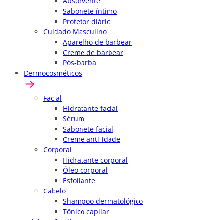
Absorvente
Sabonete íntimo
Protetor diário
Cuidado Masculino
Aparelho de barbear
Creme de barbear
Pós-barba
Dermocosméticos
Facial
Hidratante facial
Sérum
Sabonete facial
Creme anti-idade
Corporal
Hidratante corporal
Óleo corporal
Esfoliante
Cabelo
Shampoo dermatológico
Tônico capilar