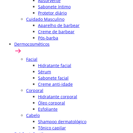
Absorvente
Sabonete íntimo
Protetor diário
Cuidado Masculino
Aparelho de barbear
Creme de barbear
Pós-barba
Dermocosméticos
Facial
Hidratante facial
Sérum
Sabonete facial
Creme anti-idade
Corporal
Hidratante corporal
Óleo corporal
Esfoliante
Cabelo
Shampoo dermatológico
Tônico capilar