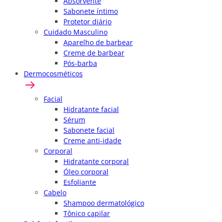
Absorvente
Sabonete íntimo
Protetor diário
Cuidado Masculino
Aparelho de barbear
Creme de barbear
Pós-barba
Dermocosméticos
Facial
Hidratante facial
Sérum
Sabonete facial
Creme anti-idade
Corporal
Hidratante corporal
Óleo corporal
Esfoliante
Cabelo
Shampoo dermatológico
Tônico capilar