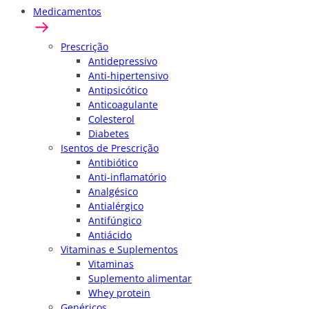
Medicamentos
Prescrição
Antidepressivo
Anti-hipertensivo
Antipsicótico
Anticoagulante
Colesterol
Diabetes
Isentos de Prescrição
Antibiótico
Anti-inflamatório
Analgésico
Antialérgico
Antifúngico
Antiácido
Vitaminas e Suplementos
Vitaminas
Suplemento alimentar
Whey protein
Genéricos