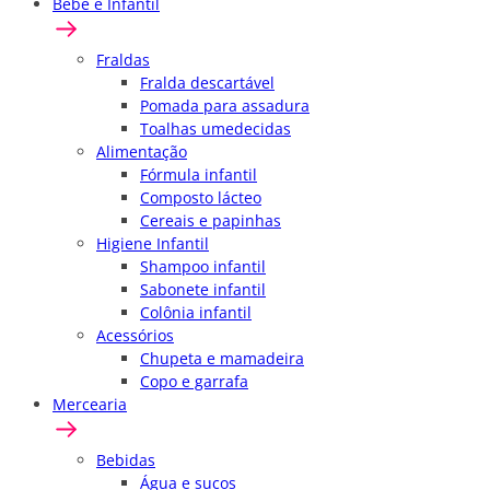
Bebê e Infantil
Fraldas
Fralda descartável
Pomada para assadura
Toalhas umedecidas
Alimentação
Fórmula infantil
Composto lácteo
Cereais e papinhas
Higiene Infantil
Shampoo infantil
Sabonete infantil
Colônia infantil
Acessórios
Chupeta e mamadeira
Copo e garrafa
Mercearia
Bebidas
Água e sucos