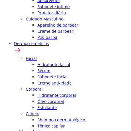
Absorvente
Sabonete íntimo
Protetor diário
Cuidado Masculino
Aparelho de barbear
Creme de barbear
Pós-barba
Dermocosméticos
Facial
Hidratante facial
Sérum
Sabonete facial
Creme anti-idade
Corporal
Hidratante corporal
Óleo corporal
Esfoliante
Cabelo
Shampoo dermatológico
Tônico capilar