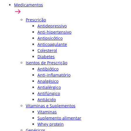
Medicamentos
Prescrição
Antidepressivo
Anti-hipertensivo
Antipsicótico
Anticoagulante
Colesterol
Diabetes
Isentos de Prescrição
Antibiótico
Anti-inflamatório
Analgésico
Antialérgico
Antifúngico
Antiácido
Vitaminas e Suplementos
Vitaminas
Suplemento alimentar
Whey protein
Genéricos