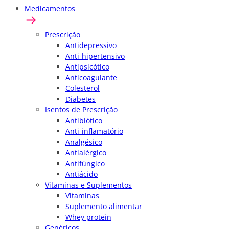
Medicamentos
Prescrição
Antidepressivo
Anti-hipertensivo
Antipsicótico
Anticoagulante
Colesterol
Diabetes
Isentos de Prescrição
Antibiótico
Anti-inflamatório
Analgésico
Antialérgico
Antifúngico
Antiácido
Vitaminas e Suplementos
Vitaminas
Suplemento alimentar
Whey protein
Genéricos