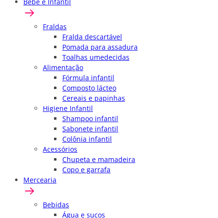
Bebê e Infantil
Fraldas
Fralda descartável
Pomada para assadura
Toalhas umedecidas
Alimentação
Fórmula infantil
Composto lácteo
Cereais e papinhas
Higiene Infantil
Shampoo infantil
Sabonete infantil
Colônia infantil
Acessórios
Chupeta e mamadeira
Copo e garrafa
Mercearia
Bebidas
Água e sucos