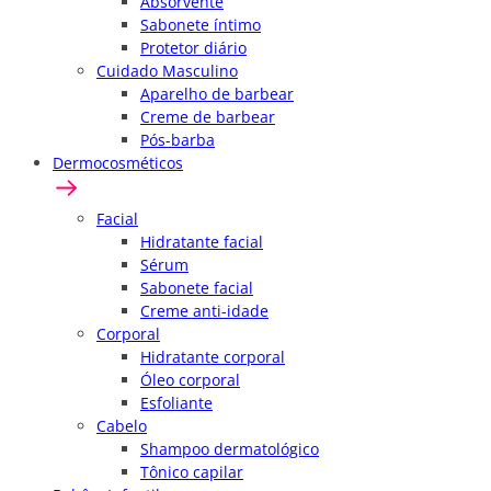
Absorvente
Sabonete íntimo
Protetor diário
Cuidado Masculino
Aparelho de barbear
Creme de barbear
Pós-barba
Dermocosméticos
Facial
Hidratante facial
Sérum
Sabonete facial
Creme anti-idade
Corporal
Hidratante corporal
Óleo corporal
Esfoliante
Cabelo
Shampoo dermatológico
Tônico capilar