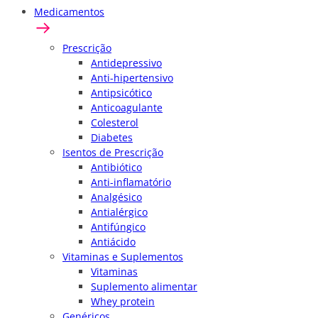
Medicamentos
Prescrição
Antidepressivo
Anti-hipertensivo
Antipsicótico
Anticoagulante
Colesterol
Diabetes
Isentos de Prescrição
Antibiótico
Anti-inflamatório
Analgésico
Antialérgico
Antifúngico
Antiácido
Vitaminas e Suplementos
Vitaminas
Suplemento alimentar
Whey protein
Genéricos