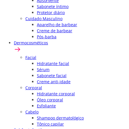
Absorvente
Sabonete íntimo
Protetor diário
Cuidado Masculino
Aparelho de barbear
Creme de barbear
Pós-barba
Dermocosméticos
Facial
Hidratante facial
Sérum
Sabonete facial
Creme anti-idade
Corporal
Hidratante corporal
Óleo corporal
Esfoliante
Cabelo
Shampoo dermatológico
Tônico capilar