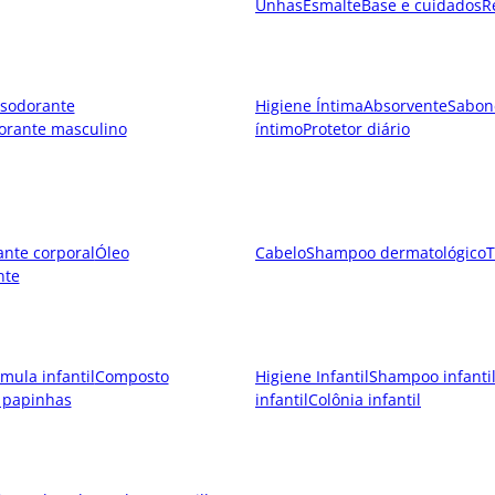
Unhas
Esmalte
Base e cuidados
R
sodorante
Higiene Íntima
Absorvente
Sabon
orante masculino
íntimo
Protetor diário
ante corporal
Óleo
Cabelo
Shampoo dermatológico
T
nte
mula infantil
Composto
Higiene Infantil
Shampoo infanti
 papinhas
infantil
Colônia infantil