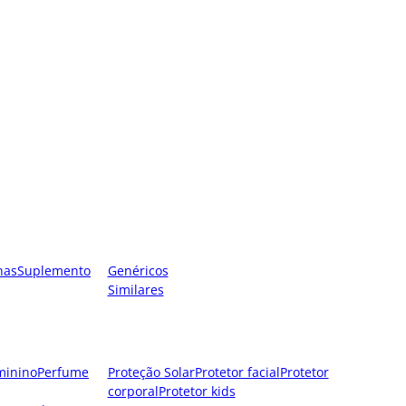
nas
Suplemento
Genéricos
Similares
minino
Perfume
Proteção Solar
Protetor facial
Protetor
corporal
Protetor kids