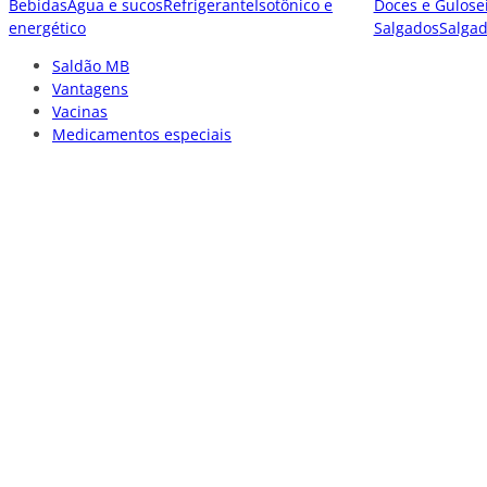
Bebidas
Água e sucos
Refrigerante
Isotônico e
Doces e Gulose
energético
Salgados
Salga
Saldão MB
Vantagens
Vacinas
Medicamentos especiais