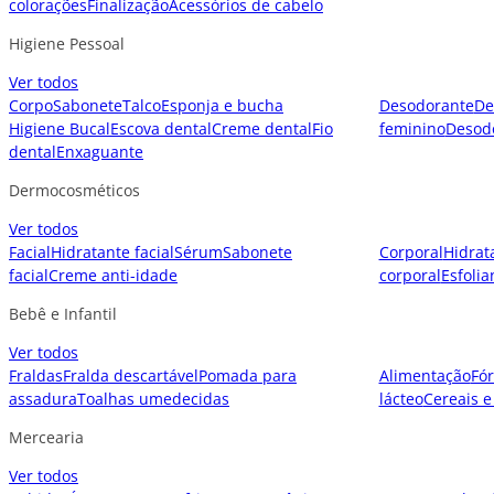
colorações
Finalização
Acessórios de cabelo
Higiene Pessoal
Ver todos
Corpo
Sabonete
Talco
Esponja e bucha
Desodorante
De
Higiene Bucal
Escova dental
Creme dental
Fio
feminino
Desod
dental
Enxaguante
Dermocosméticos
Ver todos
Facial
Hidratante facial
Sérum
Sabonete
Corporal
Hidrat
facial
Creme anti-idade
corporal
Esfolia
Bebê e Infantil
Ver todos
Fraldas
Fralda descartável
Pomada para
Alimentação
Fór
assadura
Toalhas umedecidas
lácteo
Cereais e
Mercearia
Ver todos