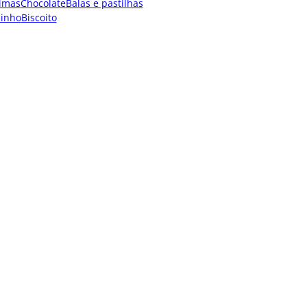
imas
Chocolate
Balas e pastilhas
dinho
Biscoito