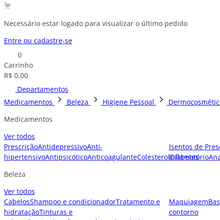
Necessário estar logado para visualizar o último pedido
Entre ou cadastre-se
0
Carrinho
R$ 0,00
Departamentos
Medicamentos
Beleza
Higiene Pessoal
Dermocosmétic
Medicamentos
Ver todos
Prescrição
Antidepressivo
Anti-
Isentos de Pres
hipertensivo
Antipsicótico
Anticoagulante
Colesterol
inflamatório
Diabetes
Ana
Beleza
Ver todos
Cabelos
Shampoo e condicionador
Tratamento e
Maquiagem
Bas
hidratação
Tinturas e
contorno