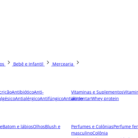
os
Bebê e Infantil
Mercearia
crição
Antibiótico
Anti-
Vitaminas e Suplementos
Vitami
lgésico
Antialérgico
Antifúngico
Antiácido
alimentar
Whey protein
e
Batom e lábios
Olhos
Blush e
Perfumes e Colônias
Perfume fe
masculino
Colônia