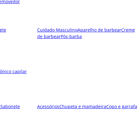
emovedor
ete
Cuidado Masculino
Aparelho de barbear
Creme
de barbear
Pós-barba
ônico capilar
l
Sabonete
Acessórios
Chupeta e mamadeira
Copo e garrafa