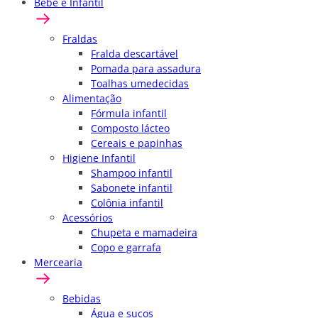
Bebê e Infantil
Fraldas
Fralda descartável
Pomada para assadura
Toalhas umedecidas
Alimentação
Fórmula infantil
Composto lácteo
Cereais e papinhas
Higiene Infantil
Shampoo infantil
Sabonete infantil
Colônia infantil
Acessórios
Chupeta e mamadeira
Copo e garrafa
Mercearia
Bebidas
Água e sucos