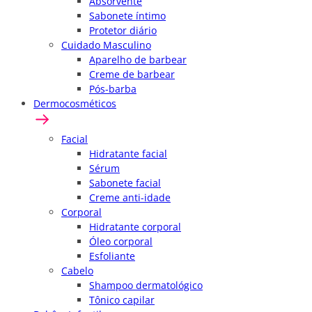
Absorvente
Sabonete íntimo
Protetor diário
Cuidado Masculino
Aparelho de barbear
Creme de barbear
Pós-barba
Dermocosméticos
Facial
Hidratante facial
Sérum
Sabonete facial
Creme anti-idade
Corporal
Hidratante corporal
Óleo corporal
Esfoliante
Cabelo
Shampoo dermatológico
Tônico capilar