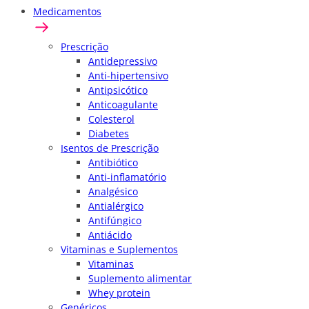
Medicamentos
Prescrição
Antidepressivo
Anti-hipertensivo
Antipsicótico
Anticoagulante
Colesterol
Diabetes
Isentos de Prescrição
Antibiótico
Anti-inflamatório
Analgésico
Antialérgico
Antifúngico
Antiácido
Vitaminas e Suplementos
Vitaminas
Suplemento alimentar
Whey protein
Genéricos