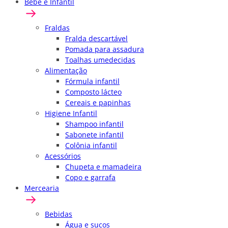
Bebê e Infantil
Fraldas
Fralda descartável
Pomada para assadura
Toalhas umedecidas
Alimentação
Fórmula infantil
Composto lácteo
Cereais e papinhas
Higiene Infantil
Shampoo infantil
Sabonete infantil
Colônia infantil
Acessórios
Chupeta e mamadeira
Copo e garrafa
Mercearia
Bebidas
Água e sucos