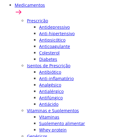
Medicamentos
Prescrição
Antidepressivo
Anti-hipertensivo
Antipsicótico
Anticoagulante
Colesterol
Diabetes
Isentos de Prescrição
Antibiótico
Anti-inflamatório
Analgésico
Antialérgico
Antifúngico
Antiácido
Vitaminas e Suplementos
Vitaminas
Suplemento alimentar
Whey protein
Genéricos