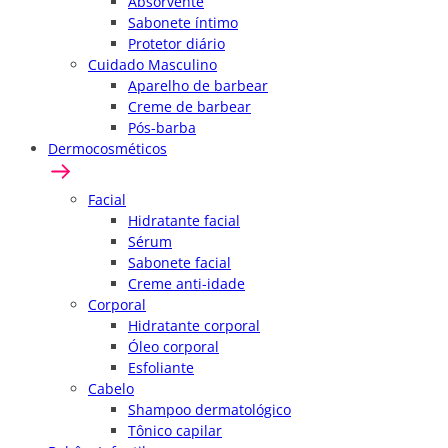
Absorvente
Sabonete íntimo
Protetor diário
Cuidado Masculino
Aparelho de barbear
Creme de barbear
Pós-barba
Dermocosméticos
Facial
Hidratante facial
Sérum
Sabonete facial
Creme anti-idade
Corporal
Hidratante corporal
Óleo corporal
Esfoliante
Cabelo
Shampoo dermatológico
Tônico capilar