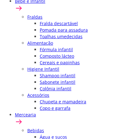
Bebê e Infantil
Fraldas
Fralda descartável
Pomada para assadura
Toalhas umedecidas
Alimentação
Fórmula infantil
Composto lácteo
Cereais e papinhas
Higiene Infantil
Shampoo infantil
Sabonete infantil
Colônia infantil
Acessórios
Chupeta e mamadeira
Copo e garrafa
Mercearia
Bebidas
Água e sucos