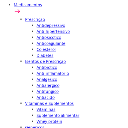
Medicamentos
Prescrição
Antidepressivo
Anti-hipertensivo
Antipsicótico
Anticoagulante
Colesterol
Diabetes
Isentos de Prescrição
Antibiótico
Anti-inflamatório
Analgésico
Antialérgico
Antifúngico
Antiácido
Vitaminas e Suplementos
Vitaminas
Suplemento alimentar
Whey protein
Genéricos