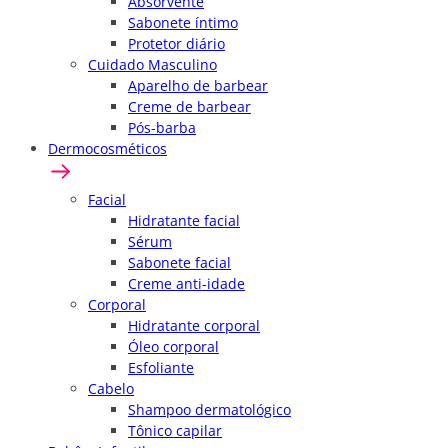
Absorvente
Sabonete íntimo
Protetor diário
Cuidado Masculino
Aparelho de barbear
Creme de barbear
Pós-barba
Dermocosméticos
Facial
Hidratante facial
Sérum
Sabonete facial
Creme anti-idade
Corporal
Hidratante corporal
Óleo corporal
Esfoliante
Cabelo
Shampoo dermatológico
Tônico capilar