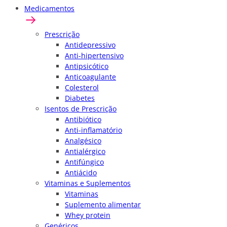
Medicamentos
Prescrição
Antidepressivo
Anti-hipertensivo
Antipsicótico
Anticoagulante
Colesterol
Diabetes
Isentos de Prescrição
Antibiótico
Anti-inflamatório
Analgésico
Antialérgico
Antifúngico
Antiácido
Vitaminas e Suplementos
Vitaminas
Suplemento alimentar
Whey protein
Genéricos