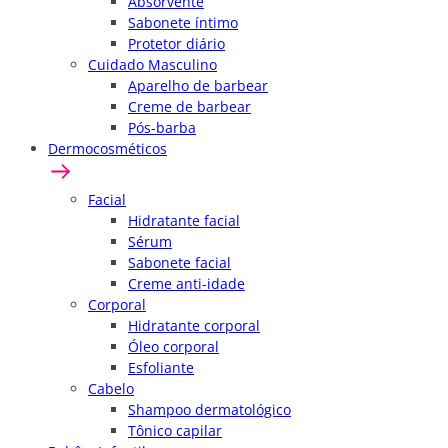
Absorvente
Sabonete íntimo
Protetor diário
Cuidado Masculino
Aparelho de barbear
Creme de barbear
Pós-barba
Dermocosméticos
Facial
Hidratante facial
Sérum
Sabonete facial
Creme anti-idade
Corporal
Hidratante corporal
Óleo corporal
Esfoliante
Cabelo
Shampoo dermatológico
Tônico capilar