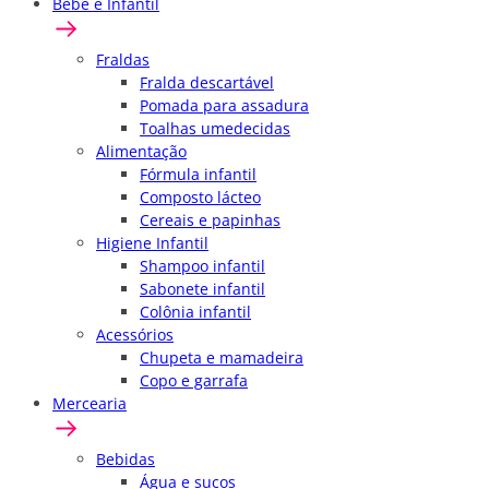
Bebê e Infantil
Fraldas
Fralda descartável
Pomada para assadura
Toalhas umedecidas
Alimentação
Fórmula infantil
Composto lácteo
Cereais e papinhas
Higiene Infantil
Shampoo infantil
Sabonete infantil
Colônia infantil
Acessórios
Chupeta e mamadeira
Copo e garrafa
Mercearia
Bebidas
Água e sucos