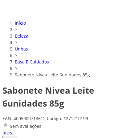
Início
>
Beleza
>
Unhas
>
Base E Cuidados
>
Sabonete Nivea Leite 6unidades 85g
Sabonete Nivea Leite
6unidades 85g
EAN: 4005900713612
Código: 1271210199
Sem avaliações
nivea