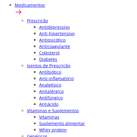
Medicamentos
Prescrição
Antidepressivo
Anti-hipertensivo
Antipsicótico
Anticoagulante
Colesterol
Diabetes
Isentos de Prescrição
Antibiótico
Anti-inflamatório
Analgésico
Antialérgico
Antifúngico
Antiácido
Vitaminas e Suplementos
Vitaminas
Suplemento alimentar
Whey protein
Genéricos